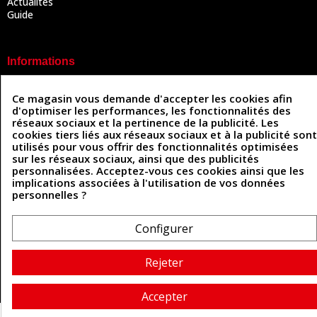
Actualités
Guide
Informations
Mentions légales
Ce magasin vous demande d'accepter les cookies afin
Conditions Générales de Vente
d'optimiser les performances, les fonctionnalités des
Politique de confidentialité
réseaux sociaux et la pertinence de la publicité. Les
Politique des cookies
cookies tiers liés aux réseaux sociaux et à la publicité sont
Contactez-nous
utilisés pour vous offrir des fonctionnalités optimisées
sur les réseaux sociaux, ainsi que des publicités
personnalisées. Acceptez-vous ces cookies ainsi que les
implications associées à l'utilisation de vos données
Coordonnées
personnelles ?
493 Chemin de Catougnac
05 63 34 51 88
81300 Graulhet
Configurer
contact@cuirenstock.com
Rejeter
Cuirenstock © 2026 - Une création Quatrys 💙
Accepter