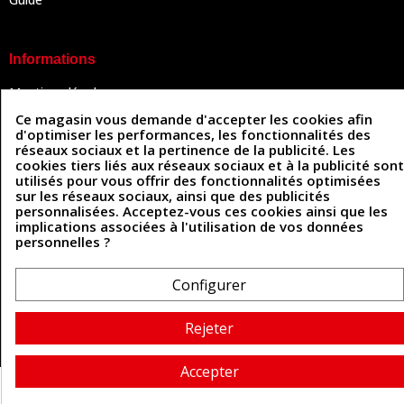
Informations
Mentions légales
Conditions Générales de Vente
Ce magasin vous demande d'accepter les cookies afin
Politique de confidentialité
d'optimiser les performances, les fonctionnalités des
Politique des cookies
réseaux sociaux et la pertinence de la publicité. Les
Contactez-nous
cookies tiers liés aux réseaux sociaux et à la publicité sont
utilisés pour vous offrir des fonctionnalités optimisées
sur les réseaux sociaux, ainsi que des publicités
personnalisées. Acceptez-vous ces cookies ainsi que les
Coordonnées
implications associées à l'utilisation de vos données
personnelles ?
493 Chemin de Catougnac
05 63 34 51 88
81300 Graulhet
contact@cuirenstock.com
Configurer
Rejeter
Cuirenstock © 2026 - Une création Quatrys 💙
Accepter