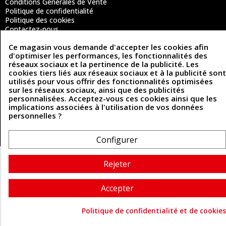
Conditions Générales de Vente
Politique de confidentialité
Politique des cookies
Contactez-nous
Ce magasin vous demande d'accepter les cookies afin
d'optimiser les performances, les fonctionnalités des
Coordonnées
réseaux sociaux et la pertinence de la publicité. Les
cookies tiers liés aux réseaux sociaux et à la publicité sont
493 Chemin de Catougnac
utilisés pour vous offrir des fonctionnalités optimisées
05 63 34 51 88
81300 Graulhet
sur les réseaux sociaux, ainsi que des publicités
contact@cuirenstock.com
personnalisées. Acceptez-vous ces cookies ainsi que les
implications associées à l'utilisation de vos données
personnelles ?
Cuirenstock © 2026 - Une création Quatrys 💙
Configurer
Rejeter
Accepter
Politique de confidentialité et de cookies
Consentement aux cookie