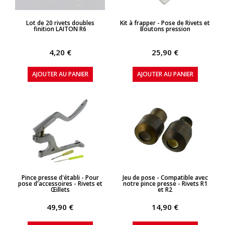
APERÇU RAPIDE
APERÇU RAPIDE
Lot de 20 rivets doubles
Kit à frapper - Pose de Rivets et
finition LAITON R6
Boutons pression
4,20 €
25,90 €
AJOUTER AU PANIER
AJOUTER AU PANIER
APERÇU RAPIDE
APERÇU RAPIDE
Pince presse d'établi - Pour
Jeu de pose - Compatible avec
pose d'accessoires - Rivets et
notre pince presse - Rivets R1
Œillets
et R2
49,90 €
14,90 €