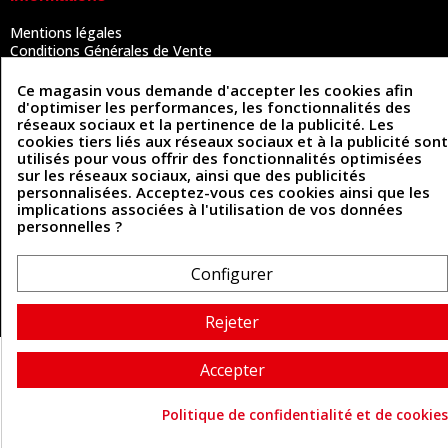
Mentions légales
Conditions Générales de Vente
Politique de confidentialité
Politique des cookies
Ce magasin vous demande d'accepter les cookies afin
Contactez-nous
d'optimiser les performances, les fonctionnalités des
réseaux sociaux et la pertinence de la publicité. Les
cookies tiers liés aux réseaux sociaux et à la publicité sont
utilisés pour vous offrir des fonctionnalités optimisées
Coordonnées
sur les réseaux sociaux, ainsi que des publicités
personnalisées. Acceptez-vous ces cookies ainsi que les
493 Chemin de Catougnac
implications associées à l'utilisation de vos données
05 63 34 51 88
81300 Graulhet
personnelles ?
contact@cuirenstock.com
Configurer
Rejeter
Cuirenstock © 2026 - Une création Quatrys 💙
Accepter
Politique de confidentialité et de cookies
Consentement aux cookie