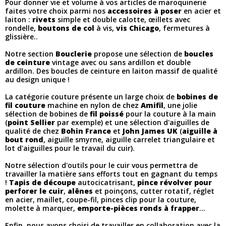
Pour donner vie et volume à vos articles de maroquinerie
faites votre choix parmi nos
accessoires à poser
en acier et
laiton :
rivets
simple et double calotte, œillets avec
rondelle,
boutons de col
à vis,
vis Chicago
, fermetures à
glissière..
Notre section
Bouclerie
propose une sélection de
boucles
de ceinture
vintage avec ou sans ardillon et double
ardillon. Des boucles de ceinture en laiton massif de qualité
au design unique !
La catégorie couture présente un large choix de
bobines de
fil couture
machine en nylon de chez
Amifil
, une jolie
sélection de bobines de
fil poissé
pour la couture à la main
(
point Sellier
par exemple) et une sélection d'aiguilles de
qualité de chez
Bohin France
et
John James UK
(
aiguille à
bout rond
, aiguille smyrne, aiguille carrelet triangulaire et
lot d'aiguilles pour le travail du cuir).
Notre sélection d'outils pour le cuir vous permettra de
travailler la matière sans efforts tout en gagnant du temps
!
Tapis de découpe
autocicatrisant,
pince révolver pour
perforer le cuir
,
alênes
et poinçons, cutter rotatif, réglet
en acier, maillet, coupe-fil, pinces clip pour la couture,
molette à marquer,
emporte-pièces ronds à frapper
...
Enfin, nous avons choisi de travailler en collaboration avec la