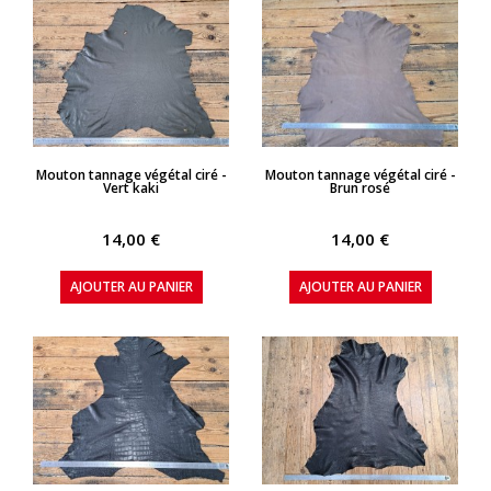
APERÇU RAPIDE
APERÇU RAPIDE
Mouton tannage végétal ciré -
Mouton tannage végétal ciré -
Vert kaki
Brun rosé
14,00 €
14,00 €
AJOUTER AU PANIER
AJOUTER AU PANIER