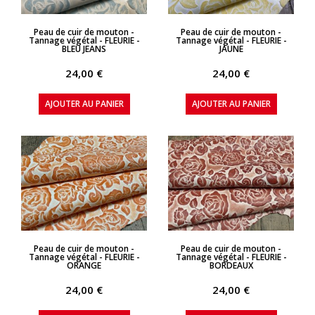
APERÇU RAPIDE
APERÇU RAPIDE
Peau de cuir de mouton -
Peau de cuir de mouton -
Tannage végétal - FLEURIE -
Tannage végétal - FLEURIE -
BLEU JEANS
JAUNE
24,00 €
24,00 €
AJOUTER AU PANIER
AJOUTER AU PANIER
APERÇU RAPIDE
APERÇU RAPIDE
Peau de cuir de mouton -
Peau de cuir de mouton -
Tannage végétal - FLEURIE -
Tannage végétal - FLEURIE -
ORANGE
BORDEAUX
24,00 €
24,00 €