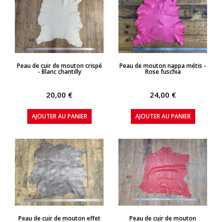
APERÇU RAPIDE
APERÇU RAPIDE
Peau de cuir de mouton crispé
Peau de mouton nappa métis -
- Blanc chantilly
Rose fuschia
20,00 €
24,00 €
AJOUTER AU PANIER
AJOUTER AU PANIER
APERÇU RAPIDE
APERÇU RAPIDE
Peau de cuir de mouton effet
Peau de cuir de mouton