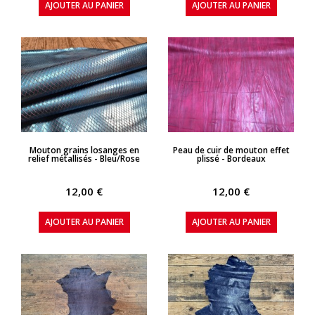
AJOUTER AU PANIER
AJOUTER AU PANIER
APERÇU RAPIDE
APERÇU RAPIDE
Mouton grains losanges en
Peau de cuir de mouton effet
relief métallisés - Bleu/Rose
plissé - Bordeaux
12,00 €
12,00 €
AJOUTER AU PANIER
AJOUTER AU PANIER