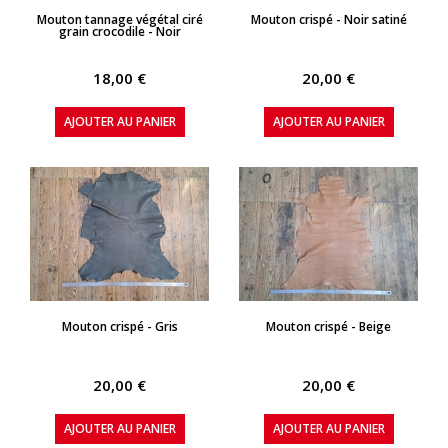
APERÇU RAPIDE
APERÇU RAPIDE
Mouton tannage végétal ciré
Mouton crispé - Noir satiné
grain crocodile - Noir
18,00 €
20,00 €
AJOUTER AU PANIER
AJOUTER AU PANIER
APERÇU RAPIDE
APERÇU RAPIDE
Mouton crispé - Gris
Mouton crispé - Beige
20,00 €
20,00 €
AJOUTER AU PANIER
AJOUTER AU PANIER