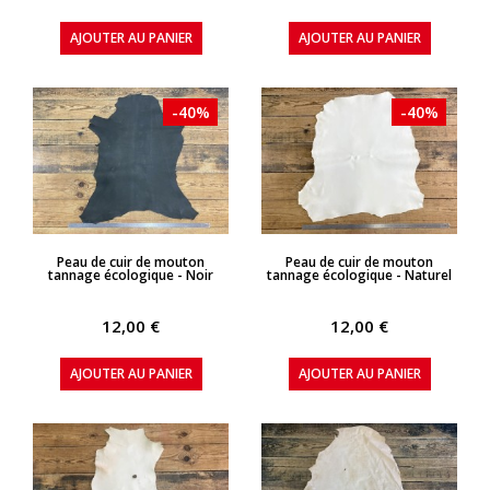
AJOUTER AU PANIER
AJOUTER AU PANIER
-40%
-40%
APERÇU RAPIDE
APERÇU RAPIDE
Peau de cuir de mouton
Peau de cuir de mouton
tannage écologique - Noir
tannage écologique - Naturel
12,00 €
12,00 €
AJOUTER AU PANIER
AJOUTER AU PANIER