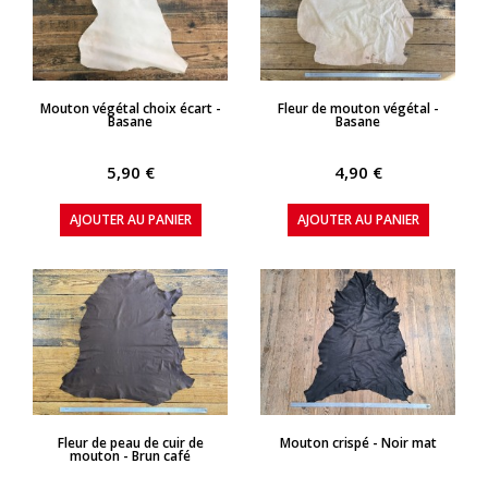
APERÇU RAPIDE
APERÇU RAPIDE
Mouton végétal choix écart -
Fleur de mouton végétal -
Basane
Basane
5,90 €
4,90 €
AJOUTER AU PANIER
AJOUTER AU PANIER
APERÇU RAPIDE
APERÇU RAPIDE
Fleur de peau de cuir de
Mouton crispé - Noir mat
mouton - Brun café