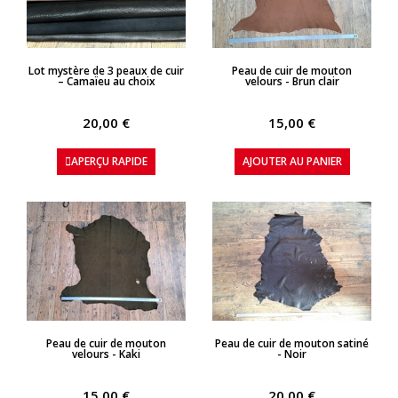
APERÇU RAPIDE
APERÇU RAPIDE
Lot mystère de 3 peaux de cuir
Peau de cuir de mouton
– Camaïeu au choix
velours - Brun clair
20,00 €
15,00 €
APERÇU RAPIDE
AJOUTER AU PANIER
APERÇU RAPIDE
APERÇU RAPIDE
Peau de cuir de mouton
Peau de cuir de mouton satiné
velours - Kaki
- Noir
15,00 €
20,00 €