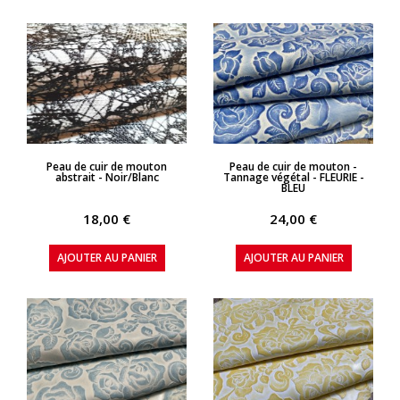
APERÇU RAPIDE
APERÇU RAPIDE
Peau de cuir de mouton
Peau de cuir de mouton -
abstrait - Noir/Blanc
Tannage végétal - FLEURIE -
BLEU
18,00 €
24,00 €
AJOUTER AU PANIER
AJOUTER AU PANIER