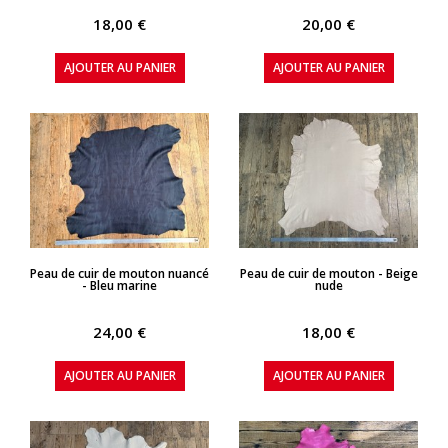
18,00 €
20,00 €
AJOUTER AU PANIER
AJOUTER AU PANIER
APERÇU RAPIDE
APERÇU RAPIDE
Peau de cuir de mouton nuancé
Peau de cuir de mouton - Beige
- Bleu marine
nude
24,00 €
18,00 €
AJOUTER AU PANIER
AJOUTER AU PANIER