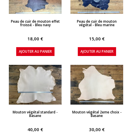
APERÇU RAPIDE
APERÇU RAPIDE
Peau de cuir de mouton effet
Peau de cuir de mouton
froissé - Bleu navy
végétal - Bleu marine
18,00 €
15,00 €
AJOUTER AU PANIER
AJOUTER AU PANIER
APERÇU RAPIDE
APERÇU RAPIDE
Mouton végétal standard -
Mouton végétal 2eme choix -
Basane
Basane
40,00 €
30,00 €