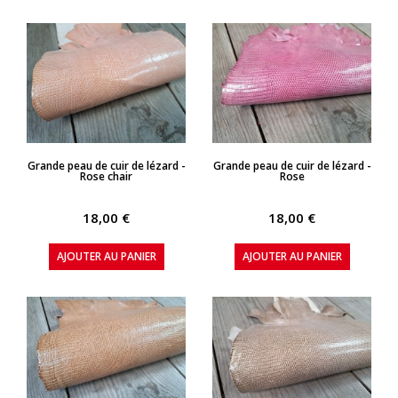
APERÇU RAPIDE
APERÇU RAPIDE
Grande peau de cuir de lézard -
Grande peau de cuir de lézard -
Rose chair
Rose
18,00 €
18,00 €
AJOUTER AU PANIER
AJOUTER AU PANIER