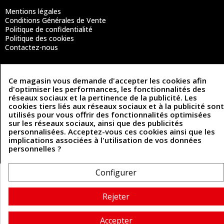
Mentions légales
Conditions Générales de Vente
Politique de confidentialité
Politique des cookies
Contactez-nous
Ce magasin vous demande d'accepter les cookies afin
Coordonnées
d'optimiser les performances, les fonctionnalités des
réseaux sociaux et la pertinence de la publicité. Les
493 Chemin de Catougnac
05 63 34 51 88
cookies tiers liés aux réseaux sociaux et à la publicité sont
81300 Graulhet
utilisés pour vous offrir des fonctionnalités optimisées
contact@cuirenstock.com
sur les réseaux sociaux, ainsi que des publicités
personnalisées. Acceptez-vous ces cookies ainsi que les
implications associées à l'utilisation de vos données
personnelles ?
Cuirenstock © 2026 - Une création Quatrys 💙
Configurer
Rejeter
Accepter