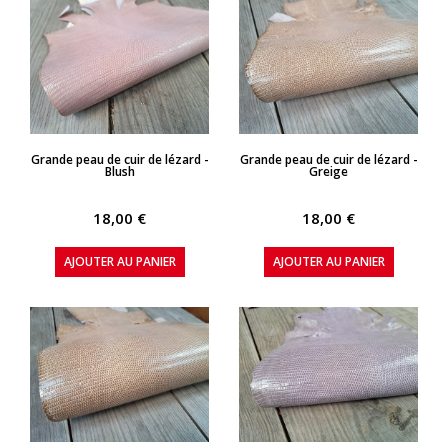
APERÇU RAPIDE
APERÇU RAPIDE
Grande peau de cuir de lézard -
Grande peau de cuir de lézard -
Blush
Greige
18,00 €
18,00 €
AJOUTER AU PANIER
AJOUTER AU PANIER