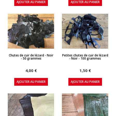
AJOUTER AU PANIER
AJOUTER AU PANIER
APERÇU RAPIDE
APERÇU RAPIDE
Chutes de cuir de lézard - Noir
Petites chutes de cuir de lézard
- 50 grammes
- Noir - 100 grammes
4,00 €
1,50 €
AJOUTER AU PANIER
AJOUTER AU PANIER