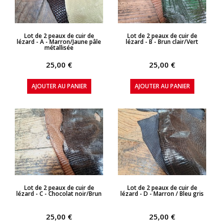
APERÇU RAPIDE
APERÇU RAPIDE
Lot de 2 peaux de cuir de
Lot de 2 peaux de cuir de
lézard - A - Marron/Jaune pâle
lézard - B - Brun clair/Vert
métallisée
25,00 €
25,00 €
AJOUTER AU PANIER
AJOUTER AU PANIER
APERÇU RAPIDE
APERÇU RAPIDE
Lot de 2 peaux de cuir de
Lot de 2 peaux de cuir de
lézard - C - Chocolat noir/Brun
lézard - D - Marron / Bleu gris
25,00 €
25,00 €