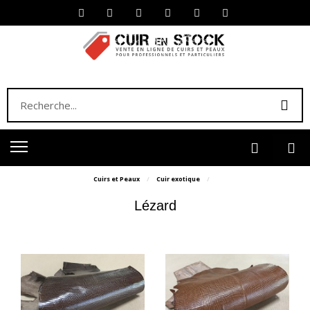
Cuirs et Peaux
Cuir exotique
Lézard