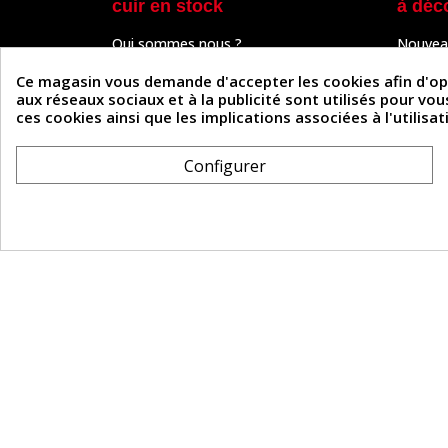
cuir en stock
à déc
Qui sommes nous ?
Nouvea
Programme de fidélité
Cuir & 
Paiement sécurisé
Outils 
Ce magasin vous demande d'accepter les cookies afin d'optim
Un problème de connexion ?
Tutos
aux réseaux sociaux et à la publicité sont utilisés pour vo
Frais de livraison
Actuali
ces cookies ainsi que les implications associées à l'utilis
Nos partenaires
Guide
Formulaire de rétractation
Configurer