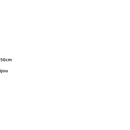
e 50cm
ijou