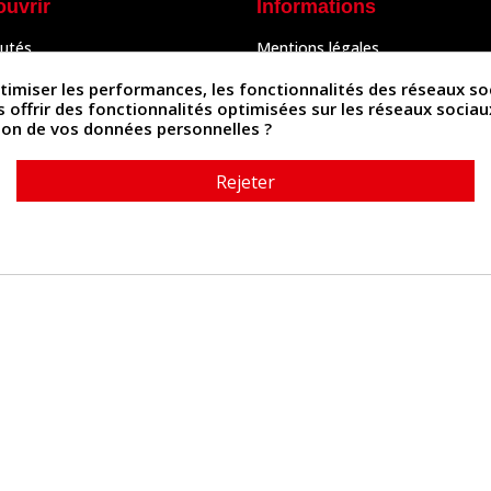
ouvrir
Informations
utés
Mentions légales
Peaux
Conditions Générales de Vente
& Accessoires
Politique de confidentialité
iser les performances, les fonctionnalités des réseaux sociau
Politique des cookies
us offrir des fonctionnalités optimisées sur les réseaux socia
tés
Contactez-nous
ation de vos données personnelles ?
Rejeter