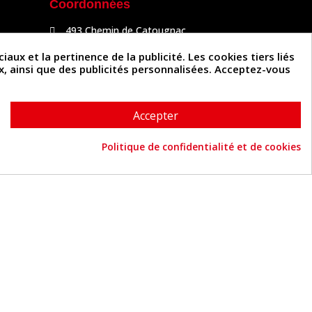
Coordonnées
493 Chemin de Catougnac
81300 Graulhet
05 63 34 51 88
x et la pertinence de la publicité. Les cookies tiers liés
contact@cuirenstock.com
ux, ainsi que des publicités personnalisées. Acceptez-vous
Accepter
Politique de confidentialité et de cookies
Cuirenstock © 2026 - Une création Quatrys 💙
Consentement aux cookies