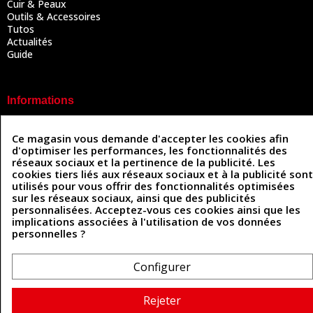
Cuir & Peaux
Outils & Accessoires
Tutos
Actualités
Guide
Informations
Mentions légales
Ce magasin vous demande d'accepter les cookies afin
Conditions Générales de Vente
d'optimiser les performances, les fonctionnalités des
Politique de confidentialité
réseaux sociaux et la pertinence de la publicité. Les
Politique des cookies
cookies tiers liés aux réseaux sociaux et à la publicité sont
Contactez-nous
utilisés pour vous offrir des fonctionnalités optimisées
sur les réseaux sociaux, ainsi que des publicités
personnalisées. Acceptez-vous ces cookies ainsi que les
implications associées à l'utilisation de vos données
Coordonnées
personnelles ?
493 Chemin de Catougnac
05 63 34 51 88
81300 Graulhet
Configurer
contact@cuirenstock.com
Rejeter