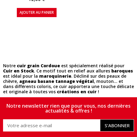
AJOUTER AU PANIER
Notre
cuir grain Cordoue
est spécialement réalisé pour
Cuir en Stock
. Ce motif tout en relief aux allures
baroques
est idéal pour la
maroquinerie
. Décliné sur des peaux de
chèvre,
agneau basane tannage végétal
, mouton... et
dans différents coloris, ce cuir apportera une touche délicate
et originale à toutes vos
créations en cuir
!
Notre newsletter rien que pour vous, nos dernières
actualités & offres !
S’ABONNER