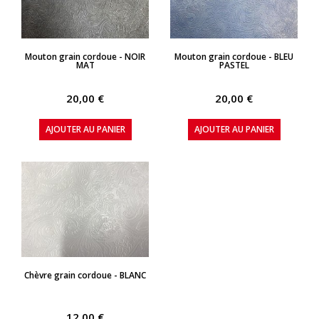
APERÇU RAPIDE
APERÇU RAPIDE
Mouton grain cordoue - NOIR
Mouton grain cordoue - BLEU
MAT
PASTEL
20,00 €
20,00 €
AJOUTER AU PANIER
AJOUTER AU PANIER
APERÇU RAPIDE
Chèvre grain cordoue - BLANC
12,00 €