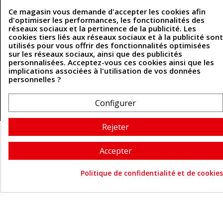
Contactez-nous
Ce magasin vous demande d'accepter les cookies afin
d'optimiser les performances, les fonctionnalités des
réseaux sociaux et la pertinence de la publicité. Les
cookies tiers liés aux réseaux sociaux et à la publicité sont
Coordonnées
utilisés pour vous offrir des fonctionnalités optimisées
sur les réseaux sociaux, ainsi que des publicités
493 Chemin de Catougnac
05 63 34 51 88
personnalisées. Acceptez-vous ces cookies ainsi que les
81300 Graulhet
implications associées à l'utilisation de vos données
contact@cuirenstock.com
personnelles ?
Configurer
Cuirenstock © 2026 - Une création Quatrys 💙
Rejeter
Accepter
Politique de confidentialité et de cookies
Consentement aux cookie