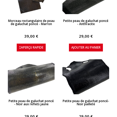
APERÇU RAPIDE
APERÇU RAPIDE
Morceau rectangulaire de peau
Petite peau de galuchat poncé
de galuchat poncé - Marron
- Anthracite
39,00 €
29,00 €
APERÇU RAPIDE
AJOUTER AU PANIER
APERÇU RAPIDE
APERÇU RAPIDE
Petite peau de galuchat poncé
Petite peau de galuchat poncé-
- Noir aux reflets jaune
Noir pailleté
29,00 €
29,00 €