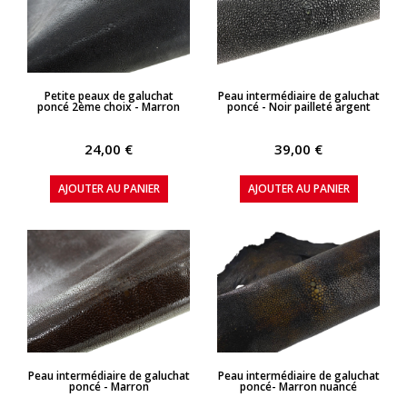
APERÇU RAPIDE
APERÇU RAPIDE
Petite peaux de galuchat
Peau intermédiaire de galuchat
poncé 2ème choix - Marron
poncé - Noir pailleté argent
24,00 €
39,00 €
AJOUTER AU PANIER
AJOUTER AU PANIER
APERÇU RAPIDE
APERÇU RAPIDE
Peau intermédiaire de galuchat
Peau intermédiaire de galuchat
poncé - Marron
poncé- Marron nuancé