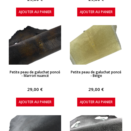
AJOUTER AU PANIER
AJOUTER AU PANIER
APERÇU RAPIDE
APERÇU RAPIDE
Petite peau de galuchat poncé
Petite peau de galuchat poncé
- Marron nuancé
- Beige
29,00 €
29,00 €
AJOUTER AU PANIER
AJOUTER AU PANIER