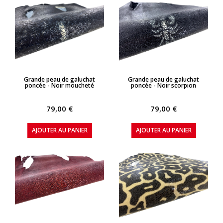
APERÇU RAPIDE
APERÇU RAPIDE
Grande peau de galuchat
Grande peau de galuchat
poncée - Noir moucheté
poncée - Noir scorpion
79,00 €
79,00 €
AJOUTER AU PANIER
AJOUTER AU PANIER