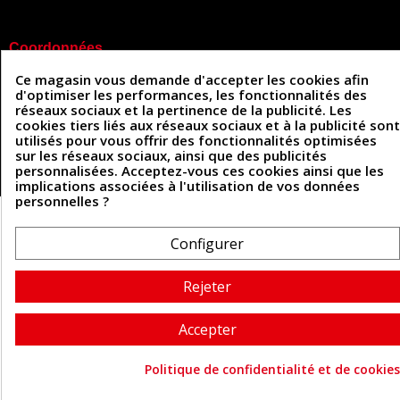
Coordonnées
Ce magasin vous demande d'accepter les cookies afin
493 Chemin de Catougnac
05 63 34 51 88
d'optimiser les performances, les fonctionnalités des
81300 Graulhet
réseaux sociaux et la pertinence de la publicité. Les
contact@cuirenstock.com
cookies tiers liés aux réseaux sociaux et à la publicité sont
utilisés pour vous offrir des fonctionnalités optimisées
sur les réseaux sociaux, ainsi que des publicités
personnalisées. Acceptez-vous ces cookies ainsi que les
Cuirenstock © 2026 - Une création Quatrys 💙
implications associées à l'utilisation de vos données
personnelles ?
Configurer
Rejeter
Accepter
Politique de confidentialité et de cookies
Consentement aux cookie