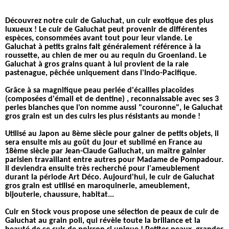
Découvrez notre cuir de Galuchat, un cuir exotique des plus
luxueux ! Le cuir de Galuchat peut provenir de différentes
espèces, consommées avant tout pour leur viande. Le
Galuchat à petits grains fait généralement référence à la
roussette, au chien de mer ou au requin du Groenland. Le
Galuchat à gros grains quant à lui provient de la raie
pastenague, pêchée uniquement dans l'Indo-Pacifique.
Grâce à sa magnifique peau perlée d'écailles placoïdes
(composées d'émail et de dentine) , reconnaissable avec ses 3
perles blanches que l'on nomme aussi "couronne", le Galuchat
gros grain est un des cuirs les plus résistants au monde !
Utilisé au Japon au 8ème siècle pour gainer de petits objets, il
sera ensuite mis au goût du jour et sublimé en France au
18ème siècle par Jean-Claude Galluchat, un maître gainier
parisien travaillant entre autres pour Madame de Pompadour.
Il deviendra ensuite très recherché pour l'ameublement
durant la période Art Déco. Aujourd'hui, le cuir de Galuchat
gros grain est utilisé en maroquinerie, ameublement,
bijouterie, chaussure, habitat...
Cuir en Stock vous propose une sélection de peaux de cuir de
Galuchat au grain poli, qui révèle toute la brillance et la