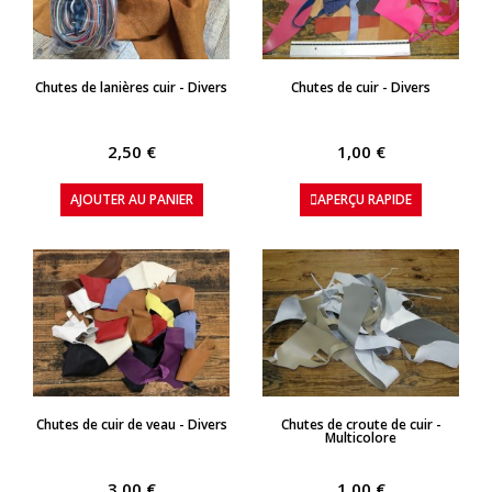
APERÇU RAPIDE
APERÇU RAPIDE
Chutes de lanières cuir - Divers
Chutes de cuir - Divers
2,50 €
1,00 €
AJOUTER AU PANIER
APERÇU RAPIDE
APERÇU RAPIDE
APERÇU RAPIDE
Chutes de cuir de veau - Divers
Chutes de croute de cuir -
Multicolore
3,00 €
1,00 €