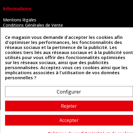
Informations
Mentions légales
Conditions Générales de Vente
Politique de confidentialité
Politique des cookies
Ce magasin vous demande d'accepter les cookies afin
Contactez-nous
d'optimiser les performances, les fonctionnalités des
réseaux sociaux et la pertinence de la publicité. Les
cookies tiers liés aux réseaux sociaux et à la publicité sont
utilisés pour vous offrir des fonctionnalités optimisées
Coordonnées
sur les réseaux sociaux, ainsi que des publicités
personnalisées. Acceptez-vous ces cookies ainsi que les
493 Chemin de Catougnac
implications associées à l'utilisation de vos données
05 63 34 51 88
81300 Graulhet
personnelles ?
contact@cuirenstock.com
Configurer
Cuirenstock © 2026 - Une création Quatrys 💙
Rejeter
Accepter