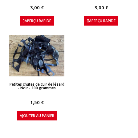
3,00 €
3,00 €
APERÇU RAPIDE
APERÇU RAPIDE
APERÇU RAPIDE
Petites chutes de cuir de lézard
- Noir - 100 grammes
1,50 €
AJOUTER AU PANIER