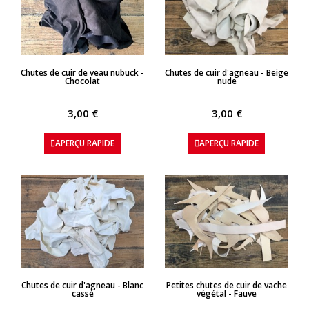
APERÇU RAPIDE
APERÇU RAPIDE
Chutes de cuir de veau nubuck -
Chutes de cuir d'agneau - Beige
Chocolat
nude
3,00 €
3,00 €
APERÇU RAPIDE
APERÇU RAPIDE
APERÇU RAPIDE
APERÇU RAPIDE
Chutes de cuir d'agneau - Blanc
Petites chutes de cuir de vache
cassé
végétal - Fauve