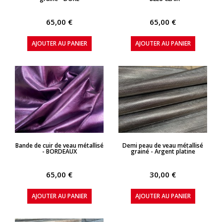
65,00 €
65,00 €
AJOUTER AU PANIER
AJOUTER AU PANIER
APERÇU RAPIDE
APERÇU RAPIDE
Bande de cuir de veau métallisé
Demi peau de veau métallisé
- BORDEAUX
grainé - Argent platine
65,00 €
30,00 €
AJOUTER AU PANIER
AJOUTER AU PANIER