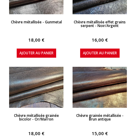
APERÇU RAPIDE
APERÇU RAPIDE
Chèvre métallisée - Gunmetal
Chèvre métallisée effet grains
serpent - Noir/Argent
18,00 €
16,00 €
AJOUTER AU PANIER
AJOUTER AU PANIER
APERÇU RAPIDE
APERÇU RAPIDE
Chèvre métallisée grainée
Chèvre grainée métallisée -
bicolor - Or/Marron
Brun antique
18,00 €
15,00 €