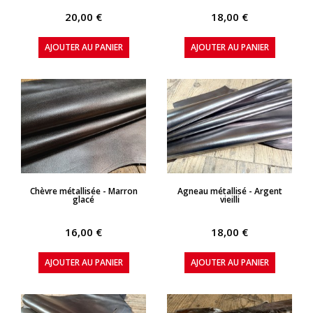
20,00 €
18,00 €
AJOUTER AU PANIER
AJOUTER AU PANIER
APERÇU RAPIDE
APERÇU RAPIDE
Chèvre métallisée - Marron
Agneau métallisé - Argent
glacé
vieilli
16,00 €
18,00 €
AJOUTER AU PANIER
AJOUTER AU PANIER