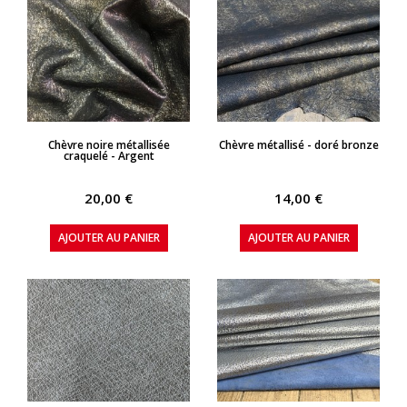
APERÇU RAPIDE
APERÇU RAPIDE
Chèvre noire métallisée
Chèvre métallisé - doré bronze
craquelé - Argent
20,00 €
14,00 €
AJOUTER AU PANIER
AJOUTER AU PANIER