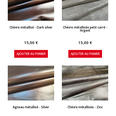
APERÇU RAPIDE
APERÇU RAPIDE
Chèvre métallisé - Dark silver
Chèvre métallisée petit carré -
Argent
15,00 €
15,00 €
AJOUTER AU PANIER
AJOUTER AU PANIER
APERÇU RAPIDE
APERÇU RAPIDE
Agneau métallisé - Silver
Chèvre métallisée - Zinc