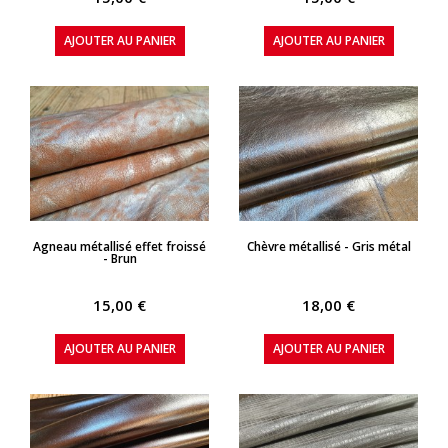
AJOUTER AU PANIER
AJOUTER AU PANIER
APERÇU RAPIDE
APERÇU RAPIDE
Agneau métallisé effet froissé
Chèvre métallisé - Gris métal
- Brun
15,00 €
18,00 €
AJOUTER AU PANIER
AJOUTER AU PANIER