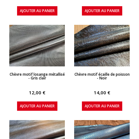
AJOUTER AU PANIER
AJOUTER AU PANIER
APERÇU RAPIDE
APERÇU RAPIDE
Chèvre motif losange métallisé
Chèvre motif écaille de poisson
- Gris clair
- Noir
12,00 €
14,00 €
AJOUTER AU PANIER
AJOUTER AU PANIER