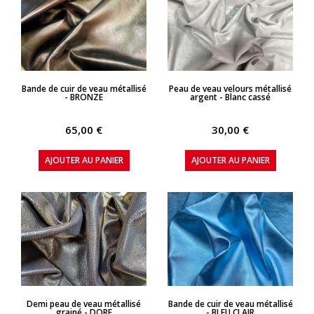
APERÇU RAPIDE
APERÇU RAPIDE
Bande de cuir de veau métallisé
Peau de veau velours métallisé
- BRONZE
argent - Blanc cassé
65,00 €
30,00 €
AJOUTER AU PANIER
AJOUTER AU PANIER
APERÇU RAPIDE
APERÇU RAPIDE
Demi peau de veau métallisé
Bande de cuir de veau métallisé
grainé - DORE
- BLEU CLAIR