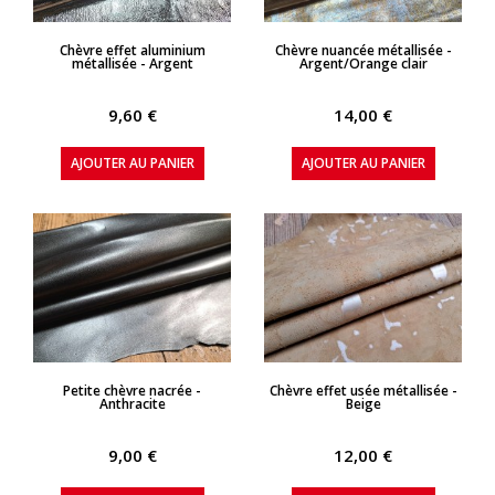
APERÇU RAPIDE
APERÇU RAPIDE
Chèvre effet aluminium
Chèvre nuancée métallisée -
métallisée - Argent
Argent/Orange clair
9,60 €
14,00 €
AJOUTER AU PANIER
AJOUTER AU PANIER
APERÇU RAPIDE
APERÇU RAPIDE
Petite chèvre nacrée -
Chèvre effet usée métallisée -
Anthracite
Beige
9,00 €
12,00 €