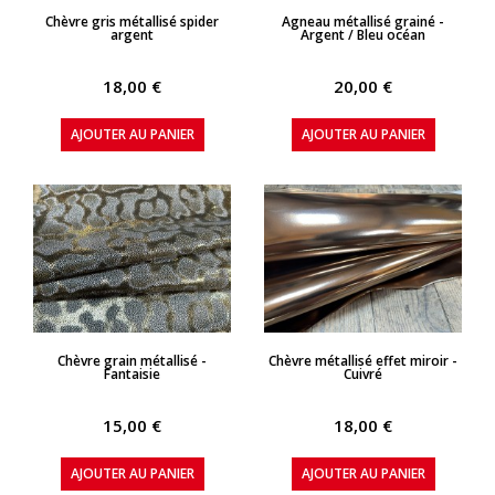
APERÇU RAPIDE
APERÇU RAPIDE
Chèvre gris métallisé spider
Agneau métallisé grainé -
argent
Argent / Bleu océan
18,00 €
20,00 €
AJOUTER AU PANIER
AJOUTER AU PANIER
APERÇU RAPIDE
APERÇU RAPIDE
Chèvre grain métallisé -
Chèvre métallisé effet miroir -
Fantaisie
Cuivré
15,00 €
18,00 €
AJOUTER AU PANIER
AJOUTER AU PANIER