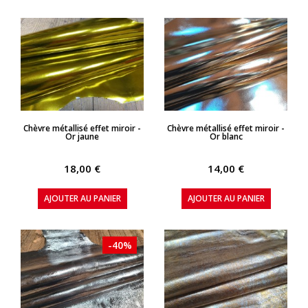
APERÇU RAPIDE
APERÇU RAPIDE
Chèvre métallisé effet miroir -
Chèvre métallisé effet miroir -
Or jaune
Or blanc
18,00 €
14,00 €
AJOUTER AU PANIER
AJOUTER AU PANIER
-40%