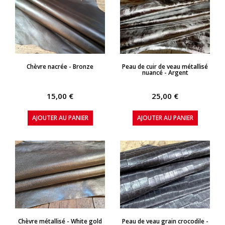
APERÇU RAPIDE
APERÇU RAPIDE
Chèvre nacrée - Bronze
Peau de cuir de veau métallisé
nuancé - Argent
15,00 €
25,00 €
AJOUTER AU PANIER
AJOUTER AU PANIER
APERÇU RAPIDE
APERÇU RAPIDE
Chèvre métallisé - White gold
Peau de veau grain crocodile -