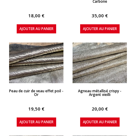
Carbone
18,00 €
35,00 €
AJOUTER AU PANIER
AJOUTER AU PANIER
APERÇU RAPIDE
APERÇU RAPIDE
Peau de cuir de veau effet poil -
Agneau métallisé crispy -
Or
Argent vieilli
19,50 €
20,00 €
AJOUTER AU PANIER
AJOUTER AU PANIER