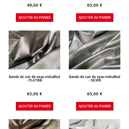
49,00 €
65,00 €
AJOUTER AU PANIER
AJOUTER AU PANIER
APERÇU RAPIDE
APERÇU RAPIDE
Bande de cuir de veau métallisé
Bande de cuir de veau métallisé
- PLATINE
- SILVER
65,00 €
65,00 €
AJOUTER AU PANIER
AJOUTER AU PANIER