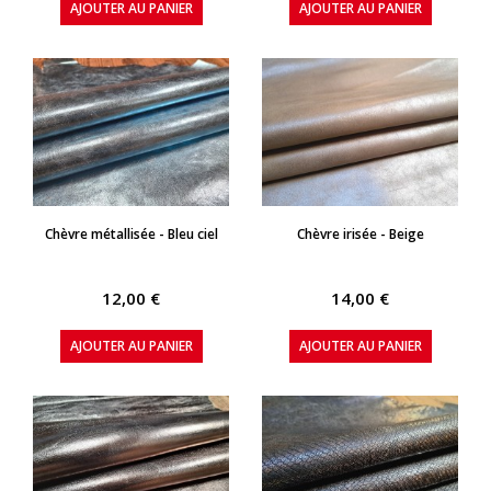
AJOUTER AU PANIER
AJOUTER AU PANIER
APERÇU RAPIDE
APERÇU RAPIDE
Chèvre métallisée - Bleu ciel
Chèvre irisée - Beige
12,00 €
14,00 €
AJOUTER AU PANIER
AJOUTER AU PANIER