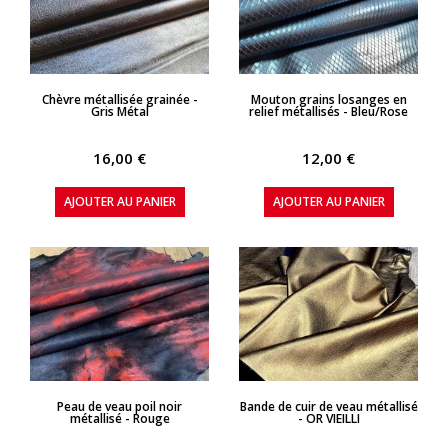
APERÇU RAPIDE
APERÇU RAPIDE
Chèvre métallisée grainée -
Mouton grains losanges en
Gris Métal
relief métallisés - Bleu/Rose
16,00 €
12,00 €
AJOUTER AU PANIER
AJOUTER AU PANIER
APERÇU RAPIDE
APERÇU RAPIDE
Peau de veau poil noir
Bande de cuir de veau métallisé
métallisé - Rouge
- OR VIEILLI