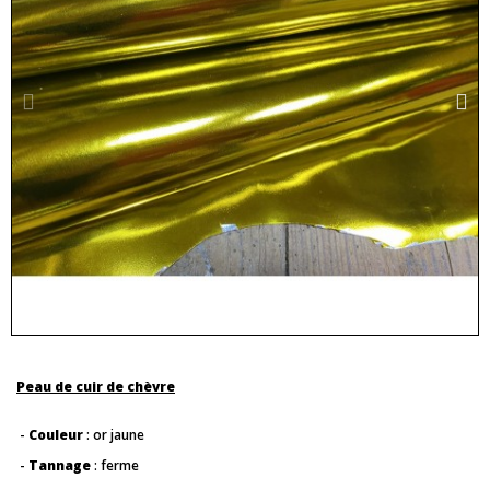
Peau de cuir de chèvre
-
Couleur
: or jaune
-
Tannage
: ferme