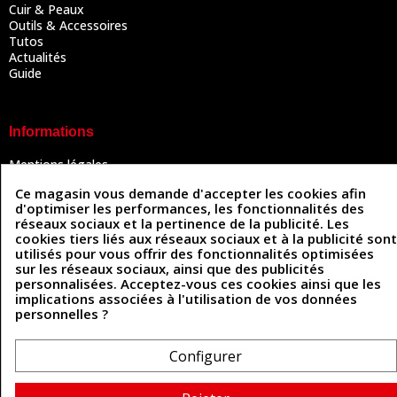
Cuir & Peaux
Outils & Accessoires
Tutos
Actualités
Guide
Informations
Mentions légales
Conditions Générales de Vente
Ce magasin vous demande d'accepter les cookies afin
Politique de confidentialité
d'optimiser les performances, les fonctionnalités des
Politique des cookies
réseaux sociaux et la pertinence de la publicité. Les
Contactez-nous
cookies tiers liés aux réseaux sociaux et à la publicité sont
utilisés pour vous offrir des fonctionnalités optimisées
sur les réseaux sociaux, ainsi que des publicités
personnalisées. Acceptez-vous ces cookies ainsi que les
Coordonnées
implications associées à l'utilisation de vos données
personnelles ?
493 Chemin de Catougnac
05 63 34 51 88
81300 Graulhet
contact@cuirenstock.com
Configurer