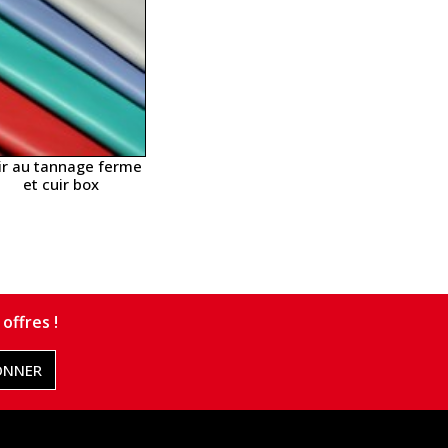
ir au tannage ferme
et cuir box
offres !
ONNER