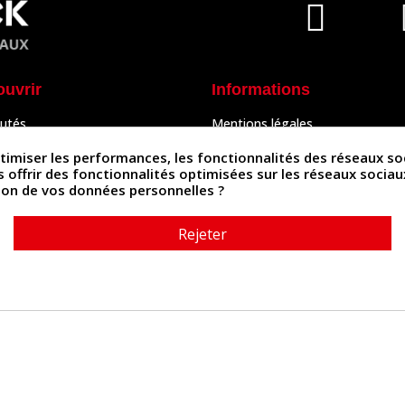
ouvrir
Informations
utés
Mentions légales
Peaux
Conditions Générales de Vente
& Accessoires
Politique de confidentialité
iser les performances, les fonctionnalités des réseaux sociau
Politique des cookies
us offrir des fonctionnalités optimisées sur les réseaux socia
tés
Contactez-nous
ation de vos données personnelles ?
Rejeter