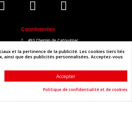
Coordonnées
493 Chemin de Catougnac
81300 Graulhet
05 63 34 51 88
x et la pertinence de la publicité. Les cookies tiers liés
contact@cuirenstock.com
ux, ainsi que des publicités personnalisées. Acceptez-vous
Accepter
Politique de confidentialité et de cookies
Cuirenstock © 2026 - Une création Quatrys 💙
Consentement aux cookies