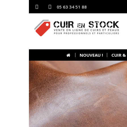
05 63 34 51 88
NOUVEAU !
CUIR &