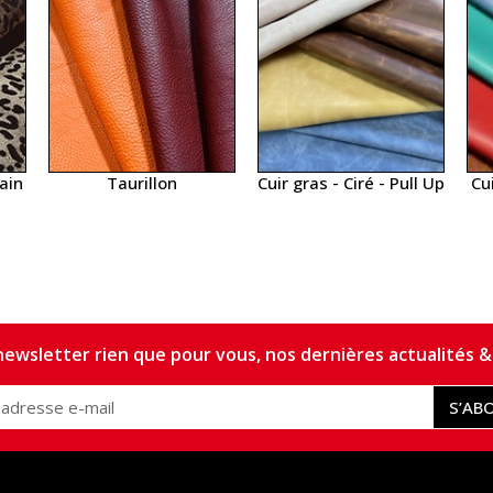
ain
Taurillon
Cuir gras - Ciré - Pull Up
Cu
ewsletter rien que pour vous, nos dernières actualités & 
S’AB