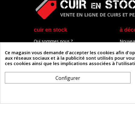
cuir en stock
à déc
Qui sommes nous ?
Nouvea
Programme de fidélité
Cuir & 
Paiement sécurisé
Outils 
Ce magasin vous demande d'accepter les cookies afin d'optim
Un problème de connexion ?
Tutos
aux réseaux sociaux et à la publicité sont utilisés pour vo
Frais de livraison
Actuali
ces cookies ainsi que les implications associées à l'utilis
Nos partenaires
Guide
Formulaire de rétractation
Configurer