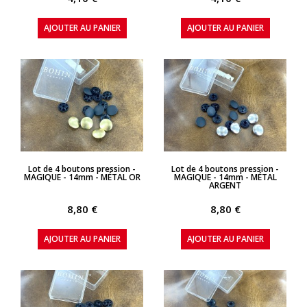
AJOUTER AU PANIER
AJOUTER AU PANIER
APERÇU RAPIDE
APERÇU RAPIDE
Lot de 4 boutons pression -
Lot de 4 boutons pression -
MAGIQUE - 14mm - MÉTAL OR
MAGIQUE - 14mm - MÉTAL
ARGENT
8,80 €
8,80 €
AJOUTER AU PANIER
AJOUTER AU PANIER