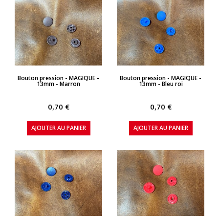
APERÇU RAPIDE
APERÇU RAPIDE
Bouton pression - MAGIQUE -
Bouton pression - MAGIQUE -
13mm - Marron
13mm - Bleu roi
0,70 €
0,70 €
AJOUTER AU PANIER
AJOUTER AU PANIER