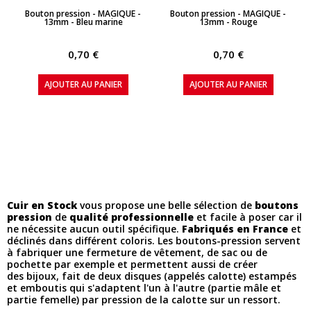
APERÇU RAPIDE
APERÇU RAPIDE
Bouton pression - MAGIQUE -
Bouton pression - MAGIQUE -
13mm - Bleu marine
13mm - Rouge
0,70 €
0,70 €
AJOUTER AU PANIER
AJOUTER AU PANIER
Cuir en Stock
vous propose une belle sélection de
boutons
pression
de
qualité professionnelle
et facile à poser car il
ne nécessite aucun outil spécifique.
Fabriqués en France
et
déclinés dans différent coloris. Les boutons-pression servent
à fabriquer une fermeture de vêtement, de sac ou de
pochette par exemple et permettent aussi de créer
des bijoux, fait de deux disques (appelés calotte) estampés
et emboutis qui s'adaptent l'un à l'autre (partie mâle et
partie femelle) par pression de la calotte sur un ressort.