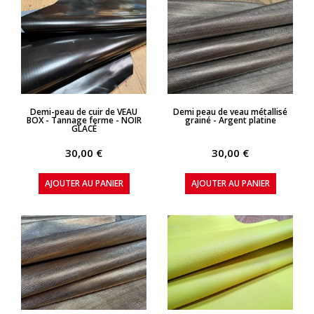
APERÇU RAPIDE
APERÇU RAPIDE
Demi-peau de cuir de VEAU
Demi peau de veau métallisé
BOX - Tannage ferme - NOIR
grainé - Argent platine
GLACÉ
30,00 €
30,00 €
AJOUTER AU PANIER
AJOUTER AU PANIER