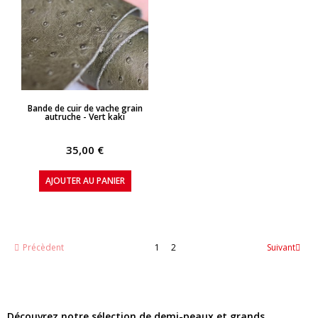
APERÇU RAPIDE
Bande de cuir de vache grain
autruche - Vert kaki
35,00 €
AJOUTER AU PANIER
Précèdent
1
2
Suivant
Découvrez notre sélection de demi-peaux et grands