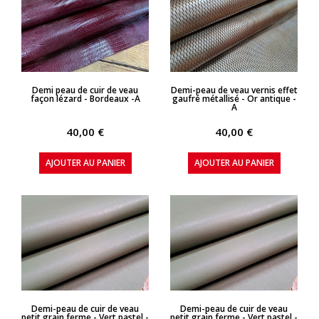
APERÇU RAPIDE
APERÇU RAPIDE
Demi peau de cuir de veau
Demi-peau de veau vernis effet
façon lézard - Bordeaux -A
gaufré métallisé - Or antique -
A
40,00 €
40,00 €
AJOUTER AU PANIER
AJOUTER AU PANIER
APERÇU RAPIDE
APERÇU RAPIDE
Demi-peau de cuir de veau
Demi-peau de cuir de veau
petit grain ferme - Vert pastel -
petit grain ferme - Vert pastel -