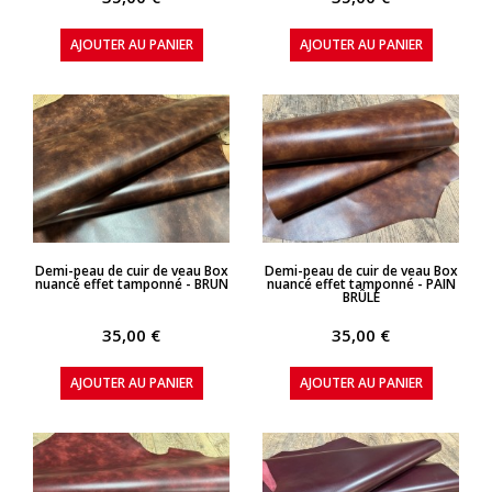
AJOUTER AU PANIER
AJOUTER AU PANIER
APERÇU RAPIDE
APERÇU RAPIDE
Demi-peau de cuir de veau Box
Demi-peau de cuir de veau Box
nuancé effet tamponné - BRUN
nuancé effet tamponné - PAIN
BRÛLÉ
35,00 €
35,00 €
AJOUTER AU PANIER
AJOUTER AU PANIER