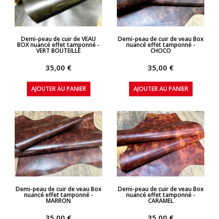
APERÇU RAPIDE
APERÇU RAPIDE
Demi-peau de cuir de VEAU
Demi-peau de cuir de veau Box
BOX nuancé effet tamponné -
nuancé effet tamponné -
VERT BOUTEILLE
CHOCO
35,00 €
35,00 €
AJOUTER AU PANIER
AJOUTER AU PANIER
APERÇU RAPIDE
APERÇU RAPIDE
Demi-peau de cuir de veau Box
Demi-peau de cuir de veau Box
nuancé effet tamponné -
nuancé effet tamponné -
MARRON
CARAMEL
35,00 €
35,00 €