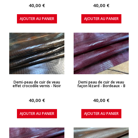
40,00 €
40,00 €
AJOUTER AU PANIER
AJOUTER AU PANIER
APERÇU RAPIDE
APERÇU RAPIDE
Demi-peau de cuir de veau
Demi peau de cuir de veau
effet crocodile vernis - Noir
façon lézard - Bordeaux - B
40,00 €
40,00 €
AJOUTER AU PANIER
AJOUTER AU PANIER