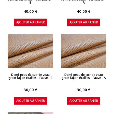
B
A
40,00 €
40,00 €
AJOUTER AU PANIER
AJOUTER AU PANIER
APERÇU RAPIDE
APERÇU RAPIDE
Demi-peau de cuir de veau
Demi-peau de cuir de veau
grain façon écailles - Fauve - B
grain façon écailles - Fauve - A
30,00 €
30,00 €
AJOUTER AU PANIER
AJOUTER AU PANIER