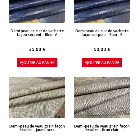
APERÇU RAPIDE
APERÇU RAPIDE
Demi peau de cuir de vachette
Demi peau de cuir de vachette
façon serpent - Bleu -A
façon serpent - Bleu - B
35,00 €
50,00 €
AJOUTER AU PANIER
AJOUTER AU PANIER
APERÇU RAPIDE
APERÇU RAPIDE
Demi-peau de veau grain façon
Demi-peau de veau grain façon
écailles - Jaune ocre
écailles - Brun clair