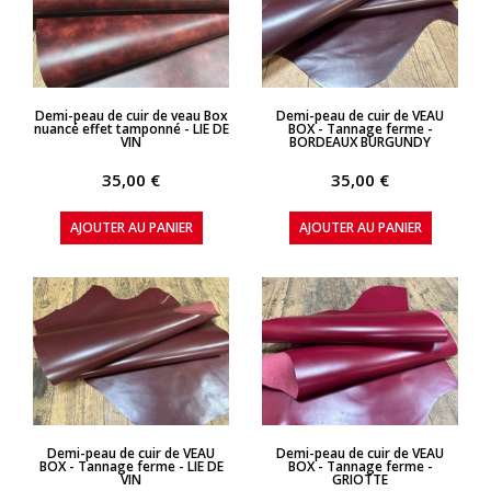
APERÇU RAPIDE
APERÇU RAPIDE
Demi-peau de cuir de veau Box
Demi-peau de cuir de VEAU
nuancé effet tamponné - LIE DE
BOX - Tannage ferme -
VIN
BORDEAUX BURGUNDY
35,00 €
35,00 €
AJOUTER AU PANIER
AJOUTER AU PANIER
APERÇU RAPIDE
APERÇU RAPIDE
Demi-peau de cuir de VEAU
Demi-peau de cuir de VEAU
BOX - Tannage ferme - LIE DE
BOX - Tannage ferme -
VIN
GRIOTTE