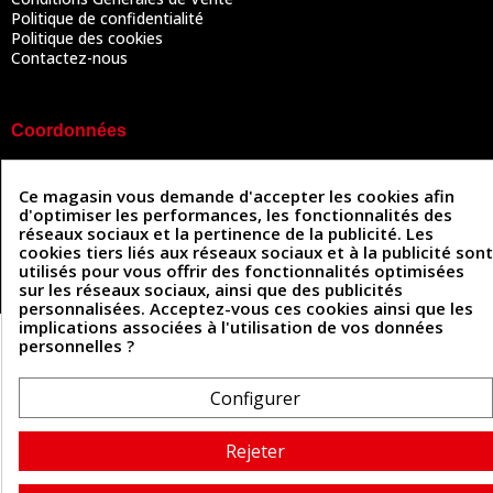
Politique de confidentialité
Politique des cookies
Contactez-nous
Coordonnées
493 Chemin de Catougnac
05 63 34 51 88
81300 Graulhet
Ce magasin vous demande d'accepter les cookies afin
contact@cuirenstock.com
d'optimiser les performances, les fonctionnalités des
réseaux sociaux et la pertinence de la publicité. Les
cookies tiers liés aux réseaux sociaux et à la publicité sont
utilisés pour vous offrir des fonctionnalités optimisées
sur les réseaux sociaux, ainsi que des publicités
Cuirenstock © 2026 - Une création Quatrys 💙
personnalisées. Acceptez-vous ces cookies ainsi que les
implications associées à l'utilisation de vos données
personnelles ?
Configurer
Rejeter