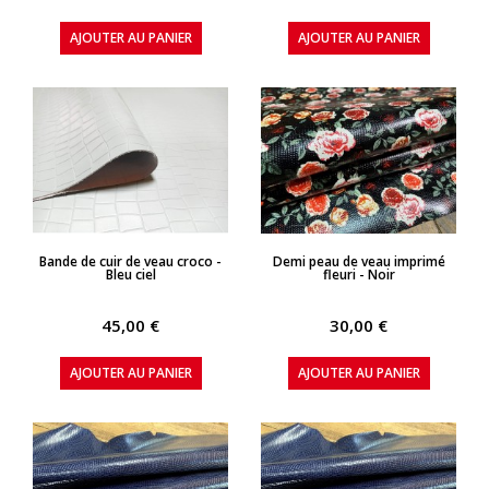
AJOUTER AU PANIER
AJOUTER AU PANIER
APERÇU RAPIDE
APERÇU RAPIDE
Bande de cuir de veau croco -
Demi peau de veau imprimé
Bleu ciel
fleuri - Noir
45,00 €
30,00 €
AJOUTER AU PANIER
AJOUTER AU PANIER