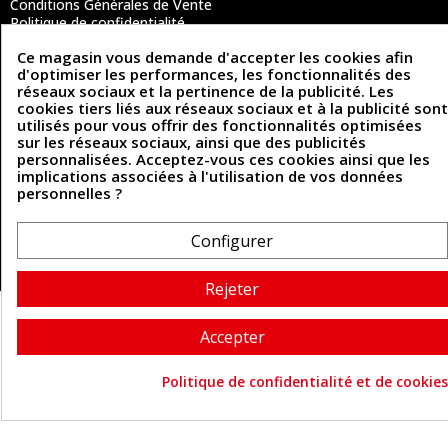
Conditions Générales de Vente
Politique de confidentialité
Politique des cookies
Ce magasin vous demande d'accepter les cookies afin
Contactez-nous
d'optimiser les performances, les fonctionnalités des
réseaux sociaux et la pertinence de la publicité. Les
cookies tiers liés aux réseaux sociaux et à la publicité sont
utilisés pour vous offrir des fonctionnalités optimisées
Coordonnées
sur les réseaux sociaux, ainsi que des publicités
personnalisées. Acceptez-vous ces cookies ainsi que les
493 Chemin de Catougnac
05 63 34 51 88
implications associées à l'utilisation de vos données
81300 Graulhet
personnelles ?
contact@cuirenstock.com
Configurer
Cuirenstock © 2026 - Une création Quatrys 💙
Rejeter
Accepter
Politique de confidentialité et de cookies
Consentement aux cookie