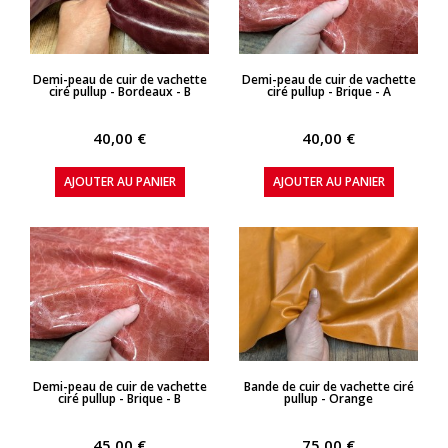
APERÇU RAPIDE
APERÇU RAPIDE
Demi-peau de cuir de vachette
Demi-peau de cuir de vachette
ciré pullup - Bordeaux - B
ciré pullup - Brique - A
40,00 €
40,00 €
AJOUTER AU PANIER
AJOUTER AU PANIER
APERÇU RAPIDE
APERÇU RAPIDE
Demi-peau de cuir de vachette
Bande de cuir de vachette ciré
ciré pullup - Brique - B
pullup - Orange
45,00 €
75,00 €