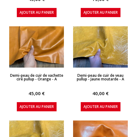
AJOUTER AU PANIER
AJOUTER AU PANIER
APERÇU RAPIDE
APERÇU RAPIDE
Demi-peau de cuir de vachette
Demi-peau de cuir de veau
ciré pullup - Orange - A
pullup - Jaune moutarde - A
45,00 €
40,00 €
AJOUTER AU PANIER
AJOUTER AU PANIER