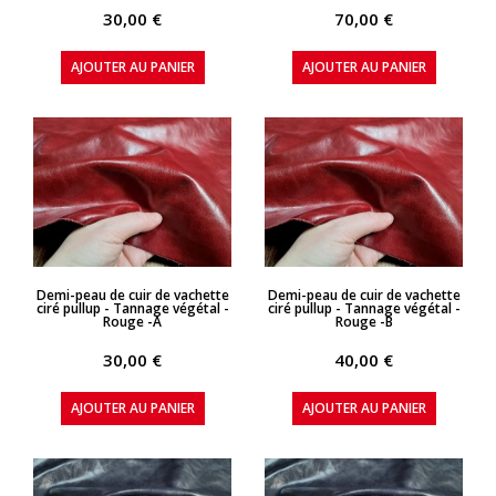
30,00 €
70,00 €
AJOUTER AU PANIER
AJOUTER AU PANIER
APERÇU RAPIDE
APERÇU RAPIDE
Demi-peau de cuir de vachette
Demi-peau de cuir de vachette
ciré pullup - Tannage végétal -
ciré pullup - Tannage végétal -
Rouge -A
Rouge -B
30,00 €
40,00 €
AJOUTER AU PANIER
AJOUTER AU PANIER