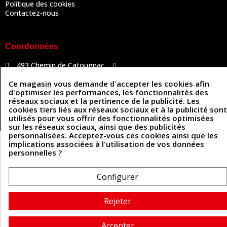
Politique des cookies
Contactez-nous
Coordonnées
493 Chemin de Catougnac
05 63 34 51 88
81300 Graulhet
contact@cuirenstock.com
Ce magasin vous demande d'accepter les cookies afin
d'optimiser les performances, les fonctionnalités des
réseaux sociaux et la pertinence de la publicité. Les
cookies tiers liés aux réseaux sociaux et à la publicité sont
utilisés pour vous offrir des fonctionnalités optimisées
Cuirenstock © 2026 - Une création Quatrys 💙
sur les réseaux sociaux, ainsi que des publicités
personnalisées. Acceptez-vous ces cookies ainsi que les
implications associées à l'utilisation de vos données
personnelles ?
Configurer
Rejeter
Accepter