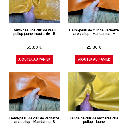
APERÇU RAPIDE
APERÇU RAPIDE
Demi-peau de cuir de veau
Demi-peau de cuir de vachette
pullup jaune moutarde - B
ciré pullup - Mandarine - A
55,00 €
25,00 €
AJOUTER AU PANIER
AJOUTER AU PANIER
APERÇU RAPIDE
APERÇU RAPIDE
Demi-peau de cuir de vachette
Bande de cuir de vachette ciré
ciré pullup - Mandarine -B
pullup - Jaune