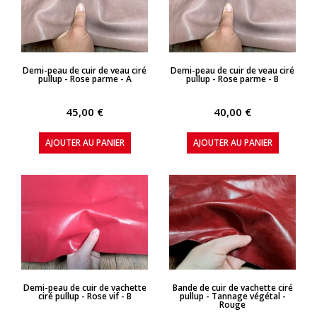
APERÇU RAPIDE
APERÇU RAPIDE
Demi-peau de cuir de veau ciré
Demi-peau de cuir de veau ciré
pullup - Rose parme - A
pullup - Rose parme - B
45,00 €
40,00 €
AJOUTER AU PANIER
AJOUTER AU PANIER
APERÇU RAPIDE
APERÇU RAPIDE
Demi-peau de cuir de vachette
Bande de cuir de vachette ciré
ciré pullup - Rose vif - B
pullup - Tannage végétal -
Rouge