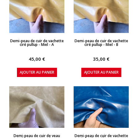
APERÇU RAPIDE
APERÇU RAPIDE
Demi-peau de cuir de vachette
Demi-peau de cuir de vachette
ciré pullup - Miel - A
ciré pullup - Miel - B
45,00 €
35,00 €
AJOUTER AU PANIER
AJOUTER AU PANIER
APERÇU RAPIDE
APERÇU RAPIDE
Demi-peau de cuir de veau
Demi-peau de cuir de vachette