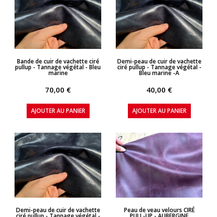
APERÇU RAPIDE
APERÇU RAPIDE
Bande de cuir de vachette ciré
Demi-peau de cuir de vachette
pullup - Tannage végétal - Bleu
ciré pullup - Tannage végétal -
marine
Bleu marine -A
70,00 €
40,00 €
AJOUTER AU PANIER
AJOUTER AU PANIER
APERÇU RAPIDE
APERÇU RAPIDE
Demi-peau de cuir de vachette
Peau de veau velours CIRÉ
ciré pullup - Tannage végétal -
PULL-UP - AUBERGINE