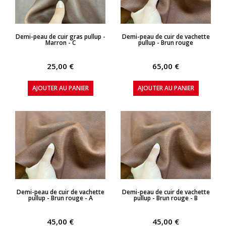
APERÇU RAPIDE
APERÇU RAPIDE
Demi-peau de cuir gras pullup -
Demi-peau de cuir de vachette
Marron - C
pullup - Brun rouge
25,00 €
65,00 €
AJOUTER AU PANIER
AJOUTER AU PANIER
APERÇU RAPIDE
APERÇU RAPIDE
Demi-peau de cuir de vachette
Demi-peau de cuir de vachette
pullup - Brun rouge - A
pullup - Brun rouge - B
45,00 €
45,00 €