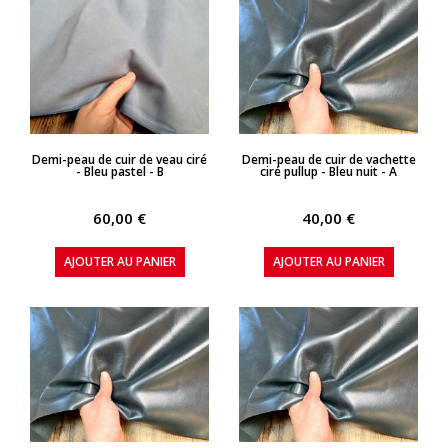
APERÇU RAPIDE
APERÇU RAPIDE
Demi-peau de cuir de veau ciré
Demi-peau de cuir de vachette
- Bleu pastel - B
ciré pullup - Bleu nuit - A
60,00 €
40,00 €
AJOUTER AU PANIER
AJOUTER AU PANIER