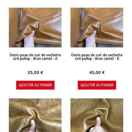
APERÇU RAPIDE
APERÇU RAPIDE
Demi-peau de cuir de vachette
Demi-peau de cuir de vachette
ciré pullup - Brun camel - A
ciré pullup - Brun camel - B
35,00 €
45,00 €
AJOUTER AU PANIER
AJOUTER AU PANIER