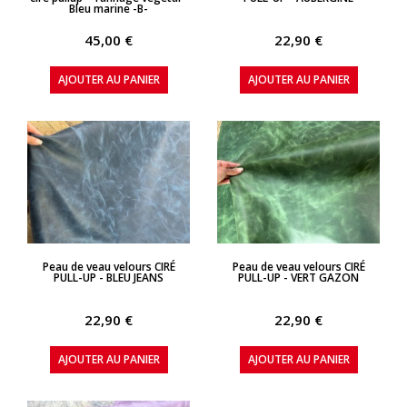
Bleu marine -B-
45,00 €
22,90 €
AJOUTER AU PANIER
AJOUTER AU PANIER
APERÇU RAPIDE
APERÇU RAPIDE
Peau de veau velours CIRÉ
Peau de veau velours CIRÉ
PULL-UP - BLEU JEANS
PULL-UP - VERT GAZON
22,90 €
22,90 €
AJOUTER AU PANIER
AJOUTER AU PANIER