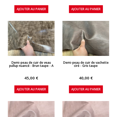
AJOUTER AU PANIER
AJOUTER AU PANIER
APERÇU RAPIDE
APERÇU RAPIDE
Demi-peau de cuir de veau
Demi-peau de cuir de vachette
pullup nuancé - Brun taupe - A
ciré - Gris taupe
45,00 €
40,00 €
AJOUTER AU PANIER
AJOUTER AU PANIER