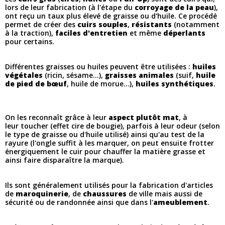
lors de leur fabrication (à l'étape du
corroyage de la peau
),
ont reçu un taux plus élevé de graisse ou d'huile. Ce procédé
permet de créer des
cuirs souples
,
résistants
(notamment
à la traction),
faciles d'entretien
et même
déperlants
pour certains.
Différentes graisses ou huiles peuvent être utilisées :
huiles
végétales
(ricin, sésame...),
graisses animales
(suif,
huile
de pied de bœuf
, huile de morue...),
huiles synthétiques
.
On les reconnaît grâce à leur
aspect plutôt mat
, à
leur toucher (effet cire de bougie), parfois à leur odeur (selon
le type de graisse ou d'huile utilisé) ainsi qu'au test de la
rayure (l'ongle suffit à les marquer, on peut ensuite frotter
énergiquement le cuir pour chauffer la matière grasse et
ainsi faire disparaître la marque).
Ils sont généralement utilisés pour la fabrication d'articles
de
maroquinerie
, de
chaussures
de ville mais aussi de
sécurité ou de randonnée ainsi que dans l'
ameublement
.