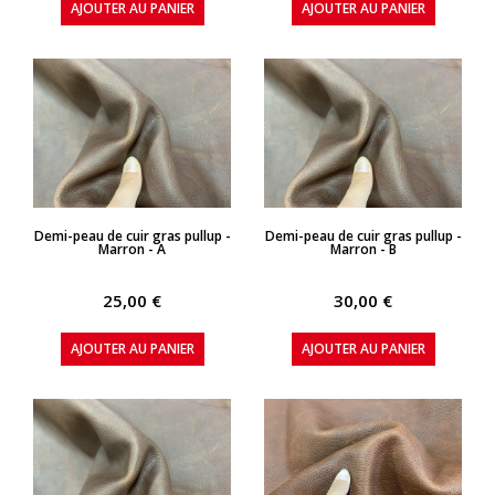
AJOUTER AU PANIER
AJOUTER AU PANIER
APERÇU RAPIDE
APERÇU RAPIDE
Demi-peau de cuir gras pullup -
Demi-peau de cuir gras pullup -
Marron - A
Marron - B
25,00 €
30,00 €
AJOUTER AU PANIER
AJOUTER AU PANIER