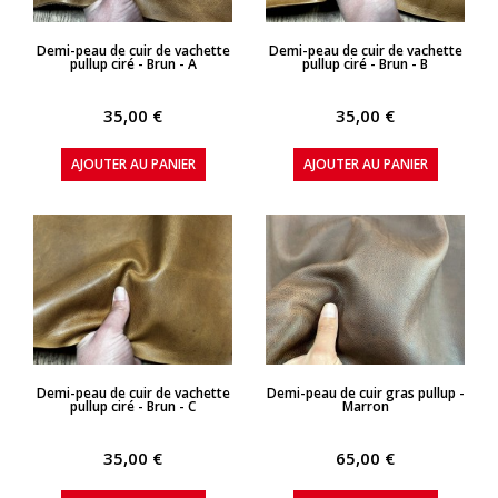
APERÇU RAPIDE
APERÇU RAPIDE
Demi-peau de cuir de vachette
Demi-peau de cuir de vachette
pullup ciré - Brun - A
pullup ciré - Brun - B
35,00 €
35,00 €
AJOUTER AU PANIER
AJOUTER AU PANIER
APERÇU RAPIDE
APERÇU RAPIDE
Demi-peau de cuir de vachette
Demi-peau de cuir gras pullup -
pullup ciré - Brun - C
Marron
35,00 €
65,00 €