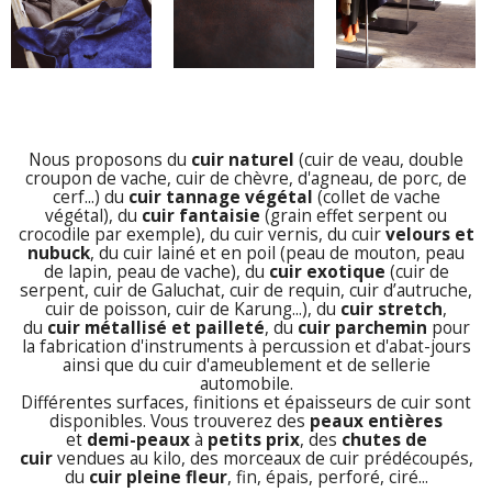
Nous proposons du
cuir naturel
(cuir de veau, double
croupon de vache, cuir de chèvre, d'agneau, de porc, de
cerf...) du
cuir tannage végétal
(collet de vache
végétal), du
cuir fantaisie
(grain effet serpent ou
crocodile par exemple), du cuir vernis, du cuir
velours et
nubuck
, du cuir lainé et en poil (peau de mouton, peau
de lapin, peau de vache), du
cuir exotique
(cuir de
serpent, cuir de Galuchat, cuir de requin, cuir d’autruche,
cuir de poisson, cuir de Karung...), du
cuir stretch
,
du
cuir métallisé et pailleté
, du
cuir parchemin
pour
la fabrication d'instruments à percussion et d'abat-jours
ainsi que du cuir d'ameublement et de sellerie
automobile.
Différentes surfaces, finitions et épaisseurs de cuir sont
disponibles. Vous trouverez des
peaux
entières
et
demi-peaux
à
petits prix
, des
chutes de
cuir
vendues au kilo, des
morceaux de cuir
prédécoupés,
du
cuir pleine fleur
, fin, épais, perforé, ciré...