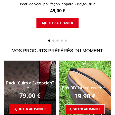
VOIR LE PRODUIT
Peau de veau poil façon léopard - Beige/Brun
49,00 €
AJOUTER AU PANIER
VOS PRODUITS PRÉFÉRÉS DU MOMENT
Pack “Cuirs d’Exception”
–...
Box DIY La trousse de...
79,00 €
19,90 €
Prix
Prix
AJOUTER AU PANIER
AJOUTER AU PANIER