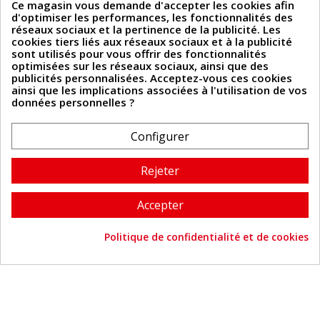
Ce magasin vous demande d'accepter les cookies afin
Guide
d'optimiser les performances, les fonctionnalités des
réseaux sociaux et la pertinence de la publicité. Les
cookies tiers liés aux réseaux sociaux et à la publicité
sont utilisés pour vous offrir des fonctionnalités
Informations
optimisées sur les réseaux sociaux, ainsi que des
publicités personnalisées. Acceptez-vous ces cookies
ainsi que les implications associées à l'utilisation de vos
Mentions légales
données personnelles ?
Conditions Générales de Vente
Politique de confidentialité
Politique des cookies
Configurer
Contactez-nous
Rejeter
Coordonnées
Accepter
493 Chemin de Catougnac
05 63 34 51 88
81300 Graulhet
Politique de confidentialité et de cookies
contact@cuirenstock.com
Consentement aux cookies
Cuirenstock © 2026 - Une création Quatrys 💙