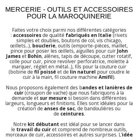
MERCERIE - OUTILS ET ACCESSOIRES
POUR LA MAROQUINERIE
Faites votre choix parmi nos différentes catégories
:
accessoires
de qualité
fabriqués en Italie
(rivets
simples et doubles, boutons de col, vis chicago,
œillets...),
bouclerie
, outils (emporte-pièces, maillet,
pince pour poser les œillets, aiguilles pour cuir
John
James
et
Bohin
, alênes, tapis de découpe, cutter rotatif,
colle pour cuir, pince revolver perforatrice, molette à
marquer, réglet en métal...), fils pour la couture cuir
(bobine de
fil poissé
et de
lin naturel
pour coudre le
cuir à la main, fil couture machine
Amifil
).
Nous proposons également des
b
andes et lanières de
cuir
(croupon de vache) que nous fabriquons à la
demande et
sur mesure
si besoin dans différentes
largeurs, longueurs et finitions. Elles sont idéales pour la
création de
anses de sac
, de bandoulières ou
de
ceintures
.
Notre
kit débutant
est idéal pour se lancer dans
le
travail du cuir
et comprend de nombreux outils,
morceaux de cuir, accessoires et autres surprises. L'
idée