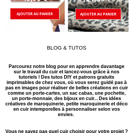
AJOUTER AU PANIER
AJOUTER AU PANIER
BLOG & TUTOS
Parcourez notre
blog
pour en apprendre davantage
sur le
travail du cuir
et lancez-vous grâce à nos
tutoriels
! Des t
utos DIY
et
patrons gratuits
imprimables de chez vous, où vous serez guidé pas à
pas en images pour réaliser de belles
créations en cuir
comme un porte-cartes, un sac cabas, une pochette,
un porte-monnaie, des bijoux en cuir... Des
idées
créatives de maroquinerie
,
petite maroquinerie
et d
éco
en cuir
intemporelles à personnaliser selon vos
envies.
Vous ne savez pas
quel cuir choisir pour votre projet
?