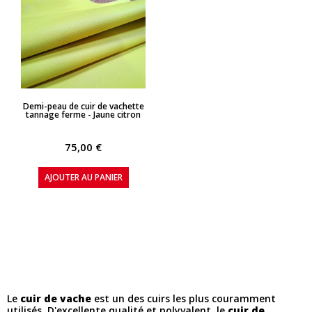
APERÇU RAPIDE
Demi-peau de cuir de vachette
tannage ferme - Jaune citron
75,00 €
AJOUTER AU PANIER
Le
cuir de vache
est un des cuirs les plus couramment
utilisés. D'excellente qualité et polyvalent, le
cuir de