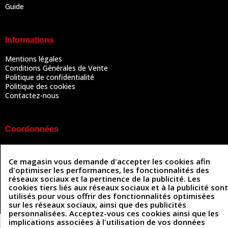
Guide
Informations
Mentions légales
Conditions Générales de Vente
Politique de confidentialité
Politique des cookies
Contactez-nous
Coordonnées
493 Chemin de Catougnac
05 63 34 51 88
81300 Graulhet
Ce magasin vous demande d'accepter les cookies afin
contact@cuirenstock.com
d'optimiser les performances, les fonctionnalités des
réseaux sociaux et la pertinence de la publicité. Les
cookies tiers liés aux réseaux sociaux et à la publicité sont
utilisés pour vous offrir des fonctionnalités optimisées
sur les réseaux sociaux, ainsi que des publicités
Cuirenstock © 2026 - Une création Quatrys 💙
personnalisées. Acceptez-vous ces cookies ainsi que les
implications associées à l'utilisation de vos données