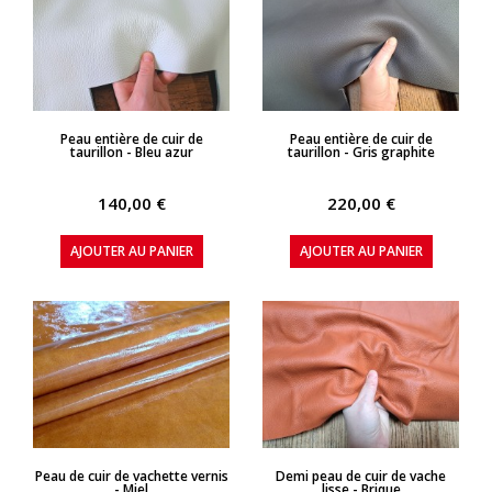
APERÇU RAPIDE
APERÇU RAPIDE
Peau entière de cuir de
Peau entière de cuir de
taurillon - Bleu azur
taurillon - Gris graphite
140,00 €
220,00 €
AJOUTER AU PANIER
AJOUTER AU PANIER
APERÇU RAPIDE
APERÇU RAPIDE
Peau de cuir de vachette vernis
Demi peau de cuir de vache
- Miel
lisse - Brique