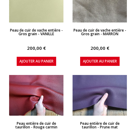
APERÇU RAPIDE
APERÇU RAPIDE
Peau de cuir de vache entière -
Peau de cuir de vache entière -
Gros grain - VANILLE
Gros grain - MARRON
200,00 €
200,00 €
AJOUTER AU PANIER
AJOUTER AU PANIER
APERÇU RAPIDE
APERÇU RAPIDE
Peau entière de cuir de
Peau entière de cuir de
taurillon - Rouge carmin
taurillon - Prune mat