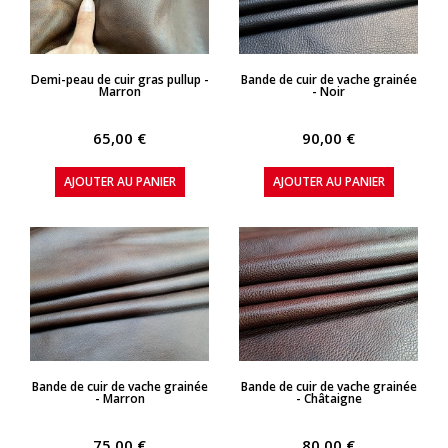
APERÇU RAPIDE
APERÇU RAPIDE
Demi-peau de cuir gras pullup -
Bande de cuir de vache grainée
Marron
- Noir
65,00 €
90,00 €
AJOUTER AU PANIER
AJOUTER AU PANIER
APERÇU RAPIDE
APERÇU RAPIDE
Bande de cuir de vache grainée
Bande de cuir de vache grainée
- Marron
- Châtaigne
75,00 €
80,00 €