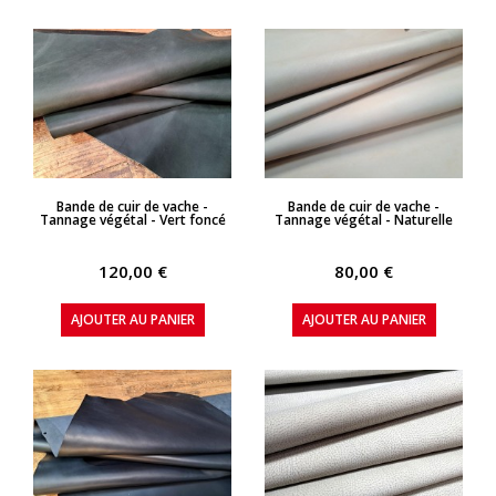
APERÇU RAPIDE
APERÇU RAPIDE
Bande de cuir de vache -
Bande de cuir de vache -
Tannage végétal - Vert foncé
Tannage végétal - Naturelle
120,00 €
80,00 €
AJOUTER AU PANIER
AJOUTER AU PANIER