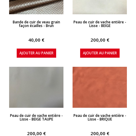
APERÇU RAPIDE
APERÇU RAPIDE
Bande de cuir de veau grain
Peau de cuir de vache entière -
façon écailles - Brun
Lisse - BEIGE
40,00 €
200,00 €
AJOUTER AU PANIER
AJOUTER AU PANIER
APERÇU RAPIDE
APERÇU RAPIDE
Peau de cuir de vache entière -
Peau de cuir de vache entière -
Lisse - BEIGE TAUPE
Lisse - BRIQUE
200,00 €
200,00 €