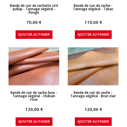
APERÇU RAPIDE
APERÇU RAPIDE
Bande de cuir de vachette ciré
Bande de cuir de vache -
pullup - Tannage végétal -
Tannage végétal - Tabac
Rouge
70,00 €
110,00 €
AJOUTER AU PANIER
AJOUTER AU PANIER
APERÇU RAPIDE
APERÇU RAPIDE
Bande de cuir de vache lisse -
Bande de cuir de vache -
Tannage végétal - Châtain
Tannage végétal - Brun clair
roux
120,00 €
120,00 €
AJOUTER AU PANIER
AJOUTER AU PANIER