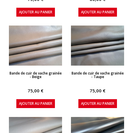
AJOUTER AU PANIER
AJOUTER AU PANIER
APERÇU RAPIDE
APERÇU RAPIDE
Bande de cuir de vache grainée
Bande de cuir de vache grainée
- Beige
- Taupe
75,00 €
75,00 €
AJOUTER AU PANIER
AJOUTER AU PANIER