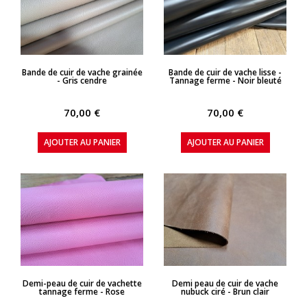
APERÇU RAPIDE
APERÇU RAPIDE
Bande de cuir de vache grainée
Bande de cuir de vache lisse -
- Gris cendre
Tannage ferme - Noir bleuté
70,00 €
70,00 €
AJOUTER AU PANIER
AJOUTER AU PANIER
APERÇU RAPIDE
APERÇU RAPIDE
Demi-peau de cuir de vachette
Demi peau de cuir de vache
tannage ferme - Rose
nubuck ciré - Brun clair