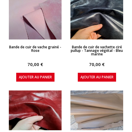
APERÇU RAPIDE
APERÇU RAPIDE
Bande de cuir de vache grainé -
Bande de cuir de vachette ciré
Rose
pullup - Tannage végétal - Bleu
marine
70,00 €
70,00 €
AJOUTER AU PANIER
AJOUTER AU PANIER