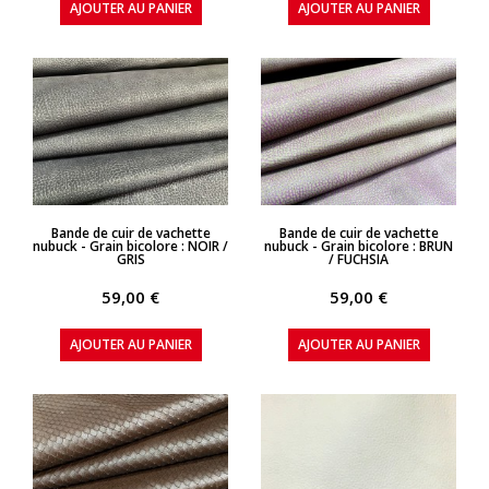
AJOUTER AU PANIER
AJOUTER AU PANIER
APERÇU RAPIDE
APERÇU RAPIDE
Bande de cuir de vachette
Bande de cuir de vachette
nubuck - Grain bicolore : NOIR /
nubuck - Grain bicolore : BRUN
GRIS
/ FUCHSIA
59,00 €
59,00 €
AJOUTER AU PANIER
AJOUTER AU PANIER