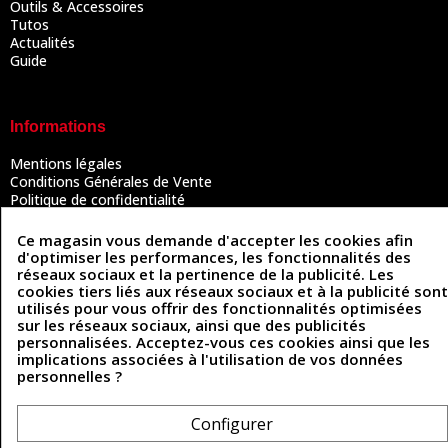
Outils & Accessoires
Tutos
Actualités
Guide
Informations
Mentions légales
Conditions Générales de Vente
Politique de confidentialité
Politique des cookies
Contactez-nous
Ce magasin vous demande d'accepter les cookies afin
d'optimiser les performances, les fonctionnalités des
réseaux sociaux et la pertinence de la publicité. Les
cookies tiers liés aux réseaux sociaux et à la publicité sont
Coordonnées
utilisés pour vous offrir des fonctionnalités optimisées
sur les réseaux sociaux, ainsi que des publicités
493 Chemin de Catougnac
personnalisées. Acceptez-vous ces cookies ainsi que les
05 63 34 51 88
81300 Graulhet
implications associées à l'utilisation de vos données
contact@cuirenstock.com
personnelles ?
Configurer