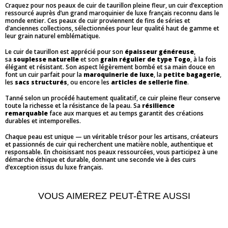
Craquez pour nos peaux de cuir de taurillon pleine fleur, un cuir d’exception
ressourcé auprès d’un grand maroquinier de luxe français reconnu dans le
monde entier. Ces peaux de cuir proviennent de fins de séries et
d’anciennes collections, sélectionnées pour leur qualité haut de gamme et
leur grain naturel emblématique.
Le cuir de taurillon est apprécié pour son
épaisseur généreuse
,
sa
souplesse naturelle
et son
grain régulier de type Togo
, à la fois
élégant et résistant. Son aspect légèrement bombé et sa main douce en
font un cuir parfait pour la
maroquinerie de luxe
, la
petite bagagerie
,
les
sacs structurés
, ou encore les
articles de sellerie fine
.
Tanné selon un procédé hautement qualitatif, ce cuir pleine fleur conserve
toute la richesse et la résistance de la peau. Sa
résilience
remarquable
face aux marques et au temps garantit des créations
durables et intemporelles.
Chaque peau est unique — un véritable trésor pour les artisans, créateurs
et passionnés de cuir qui recherchent une matière noble, authentique et
responsable. En choisissant nos peaux ressourcées, vous participez à une
démarche éthique et durable, donnant une seconde vie à des cuirs
d’exception issus du luxe français.
VOUS AIMEREZ PEUT-ÊTRE AUSSI