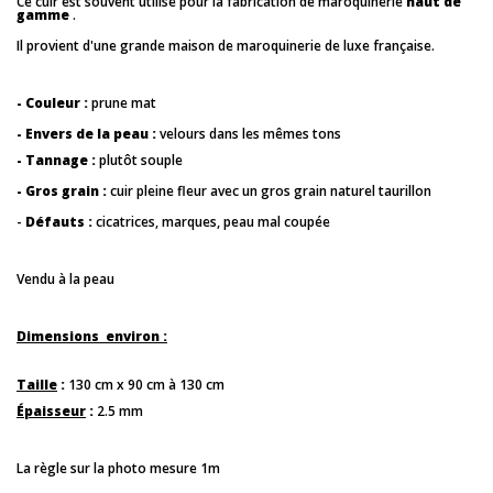
Ce cuir est souvent utilisé pour la fabrication de maroquinerie
haut de
gamme
.
Il provient d'une grande maison de maroquinerie de luxe française.
- Couleur :
prune mat
- Envers de la peau :
velours dans les mêmes tons
- Tannage :
plutôt souple
- Gros grain :
cuir pleine fleur avec un gros grain naturel taurillon
-
Défauts :
cicatrices, marques, peau mal coupée
Vendu à la peau
Dimensions environ :
Taille
:
130 cm x 90 cm à 130 cm
Épaisseur
:
2.5 mm
La règle sur la photo mesure 1m