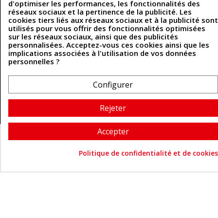
Politique des cookies
d'optimiser les performances, les fonctionnalités des
Contactez-nous
réseaux sociaux et la pertinence de la publicité. Les
cookies tiers liés aux réseaux sociaux et à la publicité sont
utilisés pour vous offrir des fonctionnalités optimisées
sur les réseaux sociaux, ainsi que des publicités
Coordonnées
personnalisées. Acceptez-vous ces cookies ainsi que les
implications associées à l'utilisation de vos données
493 Chemin de Catougnac
personnelles ?
05 63 34 51 88
81300 Graulhet
contact@cuirenstock.com
Configurer
Rejeter
Cuirenstock © 2026 - Une création Quatrys 💙
Accepter
Politique de confidentialité et de cookies
Consentement aux cookie