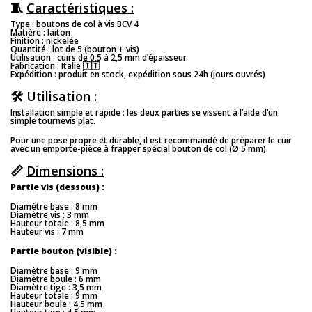
🧵
Caractéristiques :
Type : boutons de col à vis BCV 4
Matière : laiton
Finition : nickelée
Quantité : lot de 5 (bouton + vis)
Utilisation : cuirs de 0,5 à 2,5 mm d’épaisseur
Fabrication : Italie 🇮🇹
Expédition : produit en stock, expédition sous 24h (jours ouvrés)
🛠️
Utilisation :
Installation simple et rapide : les deux parties se vissent à l’aide d’un
simple tournevis plat.
Pour une pose propre et durable, il est recommandé de préparer le cuir
avec un emporte-pièce à frapper spécial bouton de col (Ø 5 mm).
📏
Dimensions :
Partie vis (dessous) :
Diamètre base : 8 mm
Diamètre vis : 3 mm
Hauteur totale : 8,5 mm
Hauteur vis : 7 mm
Partie bouton (visible) :
Diamètre base : 9 mm
Diamètre boule : 6 mm
Diamètre tige : 3,5 mm
Hauteur totale : 9 mm
Hauteur boule : 4,5 mm