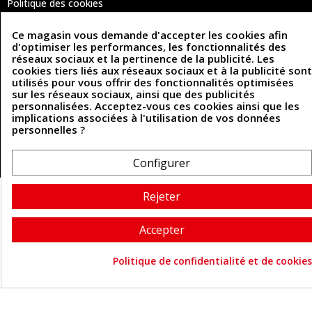
Politique des cookies
Contactez-nous
Ce magasin vous demande d'accepter les cookies afin
d'optimiser les performances, les fonctionnalités des
réseaux sociaux et la pertinence de la publicité. Les
Coordonnées
cookies tiers liés aux réseaux sociaux et à la publicité sont
utilisés pour vous offrir des fonctionnalités optimisées
493 Chemin de Catougnac
05 63 34 51 88
sur les réseaux sociaux, ainsi que des publicités
81300 Graulhet
personnalisées. Acceptez-vous ces cookies ainsi que les
contact@cuirenstock.com
implications associées à l'utilisation de vos données
personnelles ?
Configurer
Cuirenstock © 2026 - Une création Quatrys 💙
Rejeter
Accepter
Politique de confidentialité et de cookies
Consentement aux cookie