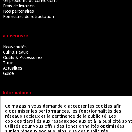
Un problème de connexion ?
Frais de livraison
Nos partenaires
Formulaire de rétractation
à découvrir
Nouveautés
Cuir & Peaux
Outils & Accessoires
Tutos
Actualités
Guide
Informations
Mentions légales
Ce magasin vous demande d'accepter les cookies afin
Conditions Générales de Vente
d'optimiser les performances, les fonctionnalités des
Politique de confidentialité
réseaux sociaux et la pertinence de la publicité. Les
Politique des cookies
cookies tiers liés aux réseaux sociaux et à la publicité sont
Contactez-nous
utilisés pour vous offrir des fonctionnalités optimisées
sur les réseaux sociaux, ainsi que des publicités