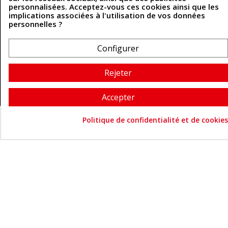
personnalisées. Acceptez-vous ces cookies ainsi que les
implications associées à l'utilisation de vos données
Coordonnées
personnelles ?
493 Chemin de Catougnac
05 63 34 51 88
Configurer
81300 Graulhet
contact@cuirenstock.com
Rejeter
Accepter
Cuirenstock © 2026 - Une création Quatrys 💙
Politique de confidentialité et de cookies
Consentement aux cookie