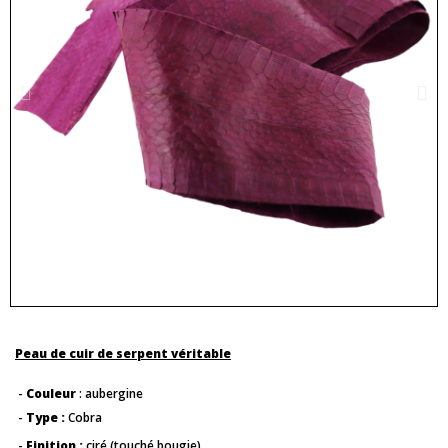
Peau de cuir de serpent véritable
-
Couleur
: aubergine
-
Type :
Cobra
-
Finition :
ciré (touché bougie)