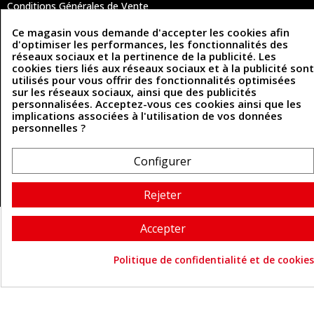
Conditions Générales de Vente
Politique de confidentialité
Politique des cookies
Ce magasin vous demande d'accepter les cookies afin
Contactez-nous
d'optimiser les performances, les fonctionnalités des
réseaux sociaux et la pertinence de la publicité. Les
cookies tiers liés aux réseaux sociaux et à la publicité sont
utilisés pour vous offrir des fonctionnalités optimisées
Coordonnées
sur les réseaux sociaux, ainsi que des publicités
personnalisées. Acceptez-vous ces cookies ainsi que les
implications associées à l'utilisation de vos données
493 Chemin de Catougnac
05 63 34 51 88
personnelles ?
81300 Graulhet
contact@cuirenstock.com
Configurer
Rejeter
Cuirenstock © 2026 - Une création Quatrys 💙
Accepter
Politique de confidentialité et de cookies
Consentement aux cookie