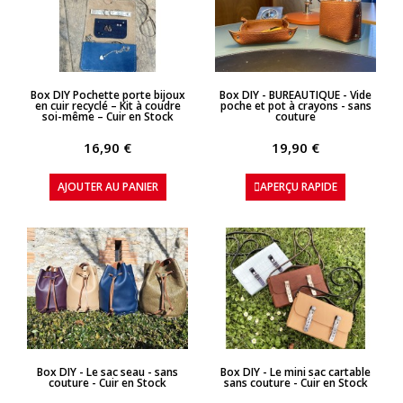
APERÇU RAPIDE
APERÇU RAPIDE
Box DIY Pochette porte bijoux
Box DIY - BUREAUTIQUE - Vide
en cuir recyclé – Kit à coudre
poche et pot à crayons - sans
soi-même – Cuir en Stock
couture
16,90 €
19,90 €
AJOUTER AU PANIER
APERÇU RAPIDE
APERÇU RAPIDE
APERÇU RAPIDE
Box DIY - Le sac seau - sans
Box DIY - Le mini sac cartable
couture - Cuir en Stock
sans couture - Cuir en Stock