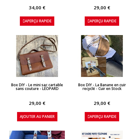
34,00 €
29,00 €
APERÇU RAPIDE
APERÇU RAPIDE
APERÇU RAPIDE
APERÇU RAPIDE
Box DIY - Le mini sac cartable
Box DIY - La Banane en cuir
sans couture - LÉOPARD
recyclé - Cuir en Stock
29,00 €
29,00 €
AJOUTER AU PANIER
APERÇU RAPIDE