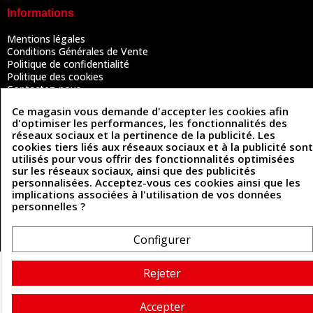
Informations
Mentions légales
Conditions Générales de Vente
Politique de confidentialité
Politique des cookies
Contactez-nous
Ce magasin vous demande d'accepter les cookies afin
d'optimiser les performances, les fonctionnalités des
réseaux sociaux et la pertinence de la publicité. Les
Coordonnées
cookies tiers liés aux réseaux sociaux et à la publicité sont
utilisés pour vous offrir des fonctionnalités optimisées
493 Chemin de Catougnac
05 63 34 51 88
sur les réseaux sociaux, ainsi que des publicités
81300 Graulhet
personnalisées. Acceptez-vous ces cookies ainsi que les
contact@cuirenstock.com
implications associées à l'utilisation de vos données
personnelles ?
Configurer
Cuirenstock © 2026 - Une création Quatrys 💙
Rejeter
Accepter