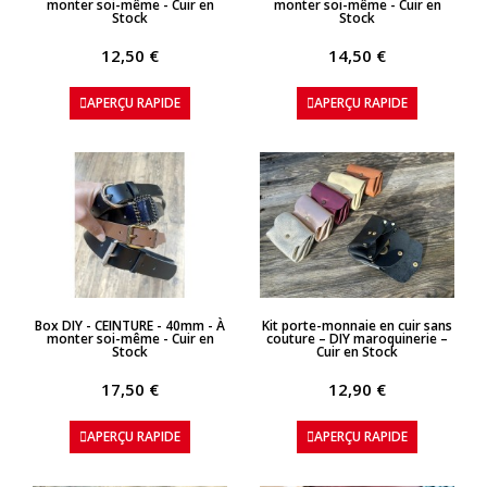
monter soi-même - Cuir en
monter soi-même - Cuir en
Stock
Stock
12,50 €
14,50 €
APERÇU RAPIDE
APERÇU RAPIDE
APERÇU RAPIDE
APERÇU RAPIDE
Box DIY - CEINTURE - 40mm - À
Kit porte-monnaie en cuir sans
monter soi-même - Cuir en
couture – DIY maroquinerie –
Stock
Cuir en Stock
17,50 €
12,90 €
APERÇU RAPIDE
APERÇU RAPIDE