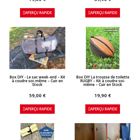
APERÇU RAPIDE
APERÇU RAPIDE
APERÇU RAPIDE
APERÇU RAPIDE
Box DIY - Le sac week-end – Kit
Box DIY La trousse de toilette
à coudre soi-même – Cuir en
RUGBY – Kit à coudre soi-
Stock
même – Cuir en Stock
59,00 €
19,90 €
APERÇU RAPIDE
APERÇU RAPIDE