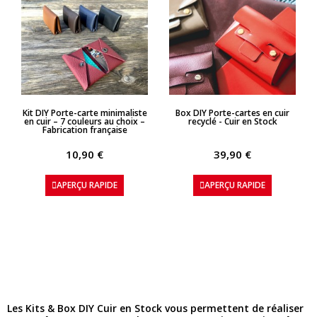
APERÇU RAPIDE
APERÇU RAPIDE
Kit DIY Porte-carte minimaliste
Box DIY Porte-cartes en cuir
en cuir – 7 couleurs au choix –
recyclé - Cuir en Stock
Fabrication française
10,90 €
39,90 €
APERÇU RAPIDE
APERÇU RAPIDE
Les Kits & Box DIY Cuir en Stock vous permettent de réaliser