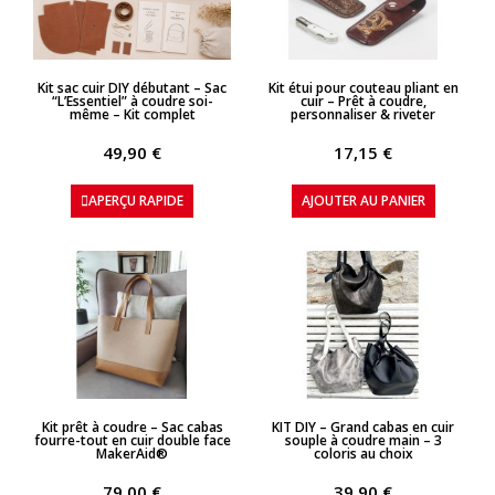
APERÇU RAPIDE
APERÇU RAPIDE
Kit sac cuir DIY débutant – Sac
Kit étui pour couteau pliant en
“L’Essentiel” à coudre soi-
cuir – Prêt à coudre,
même – Kit complet
personnaliser & riveter
49,90 €
17,15 €
APERÇU RAPIDE
AJOUTER AU PANIER
APERÇU RAPIDE
APERÇU RAPIDE
Kit prêt à coudre – Sac cabas
KIT DIY – Grand cabas en cuir
fourre-tout en cuir double face
souple à coudre main – 3
MakerAid®
coloris au choix
79,00 €
39,90 €