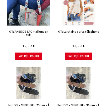
APERÇU RAPIDE
APERÇU RAPIDE
KIT: ANSE DE SAC maillons en
KIT: La chaine porte téléphone
cuir
12,99 €
14,90 €
APERÇU RAPIDE
APERÇU RAPIDE
APERÇU RAPIDE
APERÇU RAPIDE
Box DIY - CEINTURE - 25mm - À
Box DIY - CEINTURE - 30mm - À