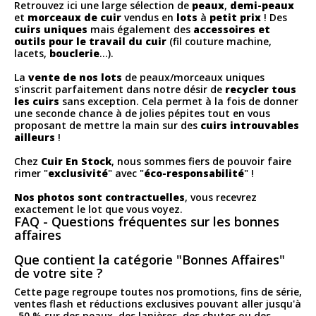
Retrouvez ici une large sélection de
peaux
,
demi-peaux
et
morceaux de cuir
vendus en
lots
à
petit prix
! Des
cuirs uniques
mais également des
accessoires et
outils pour le travail du cuir
(fil couture machine,
lacets,
bouclerie
...).
La
vente de nos lots
de peaux/morceaux uniques
s'inscrit parfaitement dans notre désir de
recycler tous
les cuirs
sans exception. Cela permet à la fois de donner
une seconde chance à de jolies pépites tout en vous
proposant de mettre la main sur des
cuirs introuvables
ailleurs
!
Chez
Cuir En Stock
, nous sommes fiers de pouvoir faire
rimer "
exclusivité
" avec "
éco-responsabilité
" !
Nos photos sont contractuelles
, vous recevrez
exactement le lot que vous voyez.
FAQ - Questions fréquentes sur les bonnes
affaires
Que contient la catégorie "Bonnes Affaires"
de votre site ?
Cette page regroupe toutes nos promotions, fins de série,
ventes flash et réductions exclusives pouvant aller jusqu'à
-50 % sur des peaux, des lanières, des chutes ou des