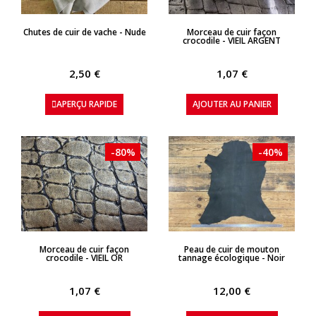
APERÇU RAPIDE
APERÇU RAPIDE
Chutes de cuir de vache - Nude
Morceau de cuir façon
crocodile - VIEIL ARGENT
2,50 €
1,07 €
APERÇU RAPIDE
AJOUTER AU PANIER
-80%
-40%
APERÇU RAPIDE
APERÇU RAPIDE
Morceau de cuir façon
Peau de cuir de mouton
crocodile - VIEIL OR
tannage écologique - Noir
1,07 €
12,00 €