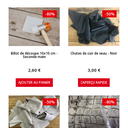
-80%
-50%
APERÇU RAPIDE
APERÇU RAPIDE
Billot de découpe 10x10 cm -
Chutes de cuir de veau - Noir
Seconde main
2,60 €
3,00 €
AJOUTER AU PANIER
APERÇU RAPIDE
-50%
-80%