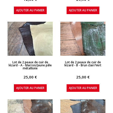
AJOUTER AU PANIER
AJOUTER AU PANIER
APERÇU RAPIDE
APERÇU RAPIDE
Lot de 2 peaux de cuir de
Lot de 2 peaux de cuir de
lézard - A - Marron/Jaune pâle
lézard - B - Brun clair/Vert
métallisée
25,00 €
25,00 €
AJOUTER AU PANIER
AJOUTER AU PANIER