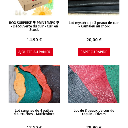
APERÇU RAPIDE
APERÇU RAPIDE
BOX SURPRISE 💐 PRINTEMPS 💐
Lot mystère de 3 peaux de cuir
- Découverte du cuir - Cuir en
– Camaïeu au choix
Stock
14,90 €
20,00 €
AJOUTER AU PANIER
APERÇU RAPIDE
APERÇU RAPIDE
APERÇU RAPIDE
Lot surprise de 4 pattes
Lot de 3 peaux de cuir de
d'autruches - Multicolore
requin - Divers
12,50 €
29,90 €