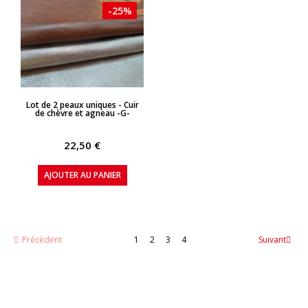
-25%
APERÇU RAPIDE
Lot de 2 peaux uniques - Cuir
de chèvre et agneau -G-
22,50 €
AJOUTER AU PANIER
Précèdent
1
2
3
4
Suivant