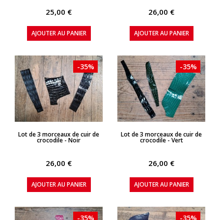
25,00 €
26,00 €
AJOUTER AU PANIER
AJOUTER AU PANIER
-35%
-35%
APERÇU RAPIDE
APERÇU RAPIDE
Lot de 3 morceaux de cuir de
Lot de 3 morceaux de cuir de
crocodile - Noir
crocodile - Vert
26,00 €
26,00 €
AJOUTER AU PANIER
AJOUTER AU PANIER
-35%
-35%