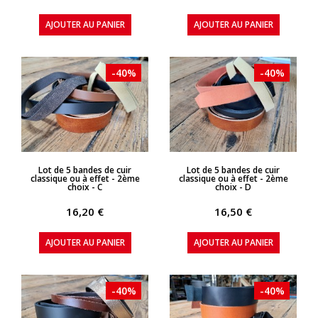
AJOUTER AU PANIER
AJOUTER AU PANIER
-40%
-40%
APERÇU RAPIDE
APERÇU RAPIDE
Lot de 5 bandes de cuir
Lot de 5 bandes de cuir
classique ou à effet - 2ème
classique ou à effet - 2ème
choix - C
choix - D
16,20 €
16,50 €
AJOUTER AU PANIER
AJOUTER AU PANIER
-40%
-40%