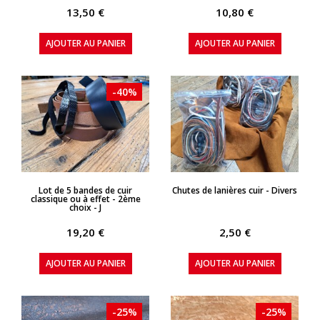
13,50 €
10,80 €
AJOUTER AU PANIER
AJOUTER AU PANIER
-40%
APERÇU RAPIDE
APERÇU RAPIDE
Lot de 5 bandes de cuir
Chutes de lanières cuir - Divers
classique ou à effet - 2ème
choix - J
19,20 €
2,50 €
AJOUTER AU PANIER
AJOUTER AU PANIER
-25%
-25%