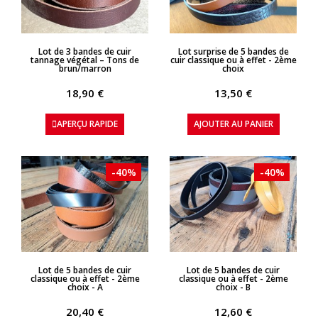
APERÇU RAPIDE
APERÇU RAPIDE
Lot de 3 bandes de cuir
Lot surprise de 5 bandes de
tannage végétal – Tons de
cuir classique ou à effet - 2ème
brun/marron
choix
18,90 €
13,50 €
APERÇU RAPIDE
AJOUTER AU PANIER
-40%
-40%
APERÇU RAPIDE
APERÇU RAPIDE
Lot de 5 bandes de cuir
Lot de 5 bandes de cuir
classique ou à effet - 2ème
classique ou à effet - 2ème
choix - A
choix - B
20,40 €
12,60 €