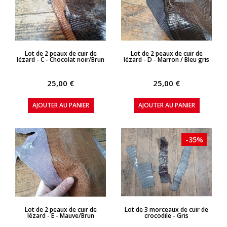
APERÇU RAPIDE
APERÇU RAPIDE
Lot de 2 peaux de cuir de
Lot de 2 peaux de cuir de
lézard - C - Chocolat noir/Brun
lézard - D - Marron / Bleu gris
25,00 €
25,00 €
AJOUTER AU PANIER
AJOUTER AU PANIER
-35%
APERÇU RAPIDE
APERÇU RAPIDE
Lot de 2 peaux de cuir de
Lot de 3 morceaux de cuir de
lézard - E - Mauve/Brun
crocodile - Gris