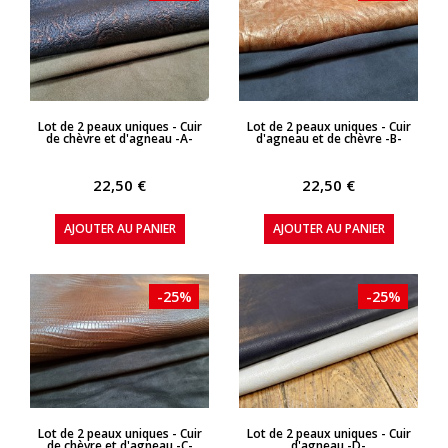
APERÇU RAPIDE
APERÇU RAPIDE
Lot de 2 peaux uniques - Cuir
Lot de 2 peaux uniques - Cuir
de chèvre et d'agneau -A-
d'agneau et de chèvre -B-
22,50 €
22,50 €
AJOUTER AU PANIER
AJOUTER AU PANIER
-25%
-25%
APERÇU RAPIDE
APERÇU RAPIDE
Lot de 2 peaux uniques - Cuir
Lot de 2 peaux uniques - Cuir
de chèvre et d'agneau -C-
d'agneau -D-