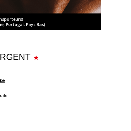
ansporteurs)
ne, Portugal, Pays Bas)
L ARGENT
te
dile