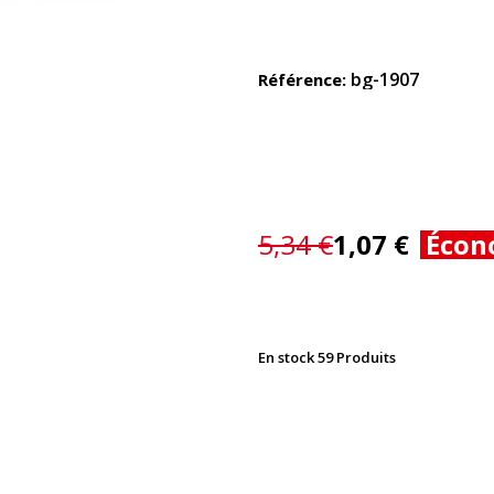
bg-1907
Référence
5,34 €
1,07 €
Écon
En stock
59 Produits