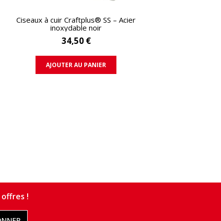
APERÇU RAPIDE
Ciseaux à cuir Craftplus® SS – Acier
inoxydable noir
34,50 €
AJOUTER AU PANIER
offres !
ONNER