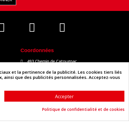
Coordonnées
493 Chemin de Catougnac
81300 Graulhet
05 63 34 51 88
x et la pertinence de la publicité. Les cookies tiers liés
contact@cuirenstock.com
ux, ainsi que des publicités personnalisées. Acceptez-vous
Accepter
Politique de confidentialité et de cookies
Cuirenstock © 2026 - Une création Quatrys 💙
Consentement aux cookies