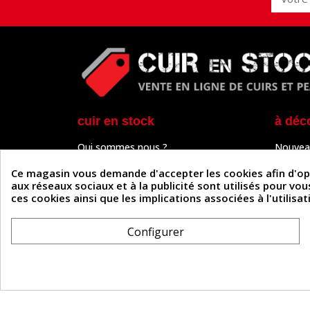
cuir en stock
à déc
Qui sommes nous ?
Nouvea
Programme de fidélité
Cuir & 
Paiement sécurisé
Outils 
Ce magasin vous demande d'accepter les cookies afin d'optim
Un problème de connexion ?
Tutos
aux réseaux sociaux et à la publicité sont utilisés pour vo
Frais de livraison
Actuali
ces cookies ainsi que les implications associées à l'utilis
Nos partenaires
Guide
Formulaire de rétractation
Configurer