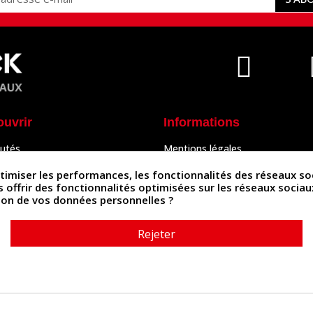
ouvrir
Informations
utés
Mentions légales
Peaux
Conditions Générales de Vente
& Accessoires
Politique de confidentialité
iser les performances, les fonctionnalités des réseaux sociau
Politique des cookies
us offrir des fonctionnalités optimisées sur les réseaux socia
tés
Contactez-nous
ation de vos données personnelles ?
Rejeter