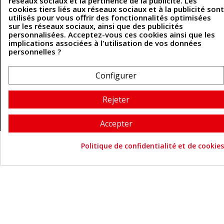
réseaux sociaux et la pertinence de la publicité. Les
Politique des cookies
cookies tiers liés aux réseaux sociaux et à la publicité sont
Contactez-nous
utilisés pour vous offrir des fonctionnalités optimisées
sur les réseaux sociaux, ainsi que des publicités
personnalisées. Acceptez-vous ces cookies ainsi que les
implications associées à l'utilisation de vos données
Coordonnées
personnelles ?
493 Chemin de Catougnac
05 63 34 51 88
Configurer
81300 Graulhet
contact@cuirenstock.com
Rejeter
Accepter
Cuirenstock © 2026 - Une création Quatrys 💙
Politique de confidentialité et de cookies
Consentement aux cookie