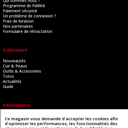
Qui sommes nous ?
Programme de fidélité
Paiement sécurisé
Un problème de connexion ?
Frais de livraison
Nos partenaires
Formulaire de rétractation
à découvrir
Nouveautés
Cuir & Peaux
Outils & Accessoires
Tutos
Actualités
Guide
Informations
Mentions légales
Ce magasin vous demande d'accepter les cookies afin
Conditions Générales de Vente
d'optimiser les performances, les fonctionnalités des
Politique de confidentialité