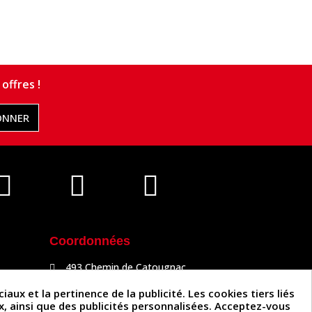
offres !
ONNER
Coordonnées
493 Chemin de Catougnac
81300 Graulhet
05 63 34 51 88
x et la pertinence de la publicité. Les cookies tiers liés
contact@cuirenstock.com
ux, ainsi que des publicités personnalisées. Acceptez-vous