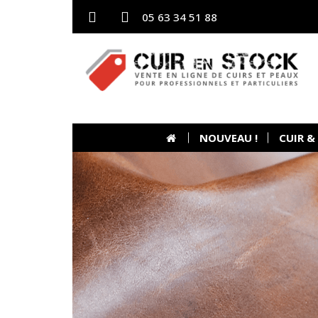
05 63 34 51 88
NOUVEAU !
CUIR &