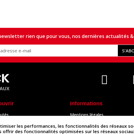
ewsletter rien que pour vous, nos dernières actualités & 
S’AB
ouvrir
Informations
utés
Mentions légales
Peaux
Conditions Générales de Vente
& Accessoires
Politique de confidentialité
iser les performances, les fonctionnalités des réseaux sociau
Politique des cookies
us offrir des fonctionnalités optimisées sur les réseaux socia