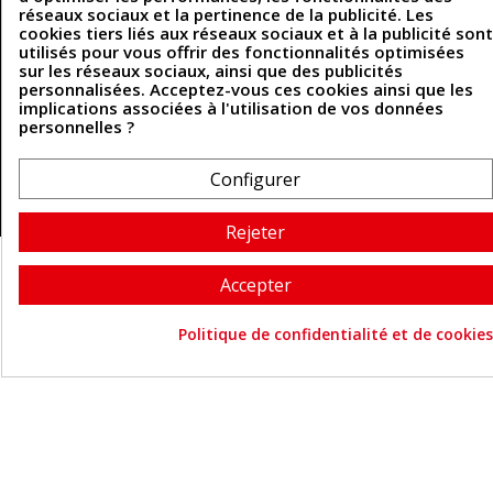
réseaux sociaux et la pertinence de la publicité. Les
cookies tiers liés aux réseaux sociaux et à la publicité sont
utilisés pour vous offrir des fonctionnalités optimisées
Coordonnées
sur les réseaux sociaux, ainsi que des publicités
personnalisées. Acceptez-vous ces cookies ainsi que les
493 Chemin de Catougnac
05 63 34 51 88
implications associées à l'utilisation de vos données
81300 Graulhet
personnelles ?
contact@cuirenstock.com
Configurer
Cuirenstock © 2026 - Une création Quatrys 💙
Rejeter
Accepter
Politique de confidentialité et de cookies
Consentement aux cookie