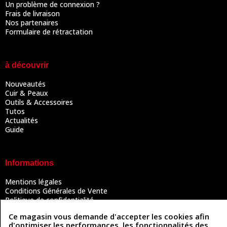
Un problème de connexion ?
Frais de livraison
Nos partenaires
Formulaire de rétractation
à découvrir
Nouveautés
Cuir & Peaux
Outils & Accessoires
Tutos
Actualités
Guide
Informations
Mentions légales
Conditions Générales de Vente
Politique de confidentialité
Politique des cookies
Ce magasin vous demande d'accepter les cookies afin
Contactez-nous
d'optimiser les performances, les fonctionnalités des