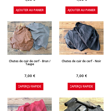
AJOUTER AU PANIER
AJOUTER AU PANIER
APERÇU RAPIDE
APERÇU RAPIDE
Chutes de cuir de cerf - Brun /
Chutes de cuir de cerf - Noir
Taupe
7,00 €
7,00 €
APERÇU RAPIDE
APERÇU RAPIDE