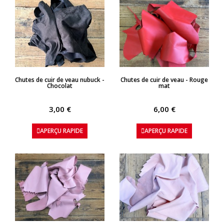
APERÇU RAPIDE
APERÇU RAPIDE
Chutes de cuir de veau nubuck -
Chutes de cuir de veau - Rouge
Chocolat
mat
3,00 €
6,00 €
APERÇU RAPIDE
APERÇU RAPIDE