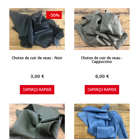
-50%
APERÇU RAPIDE
APERÇU RAPIDE
Chutes de cuir de veau - Noir
Chutes de cuir de veau -
Cappuccino
3,00 €
6,00 €
APERÇU RAPIDE
APERÇU RAPIDE