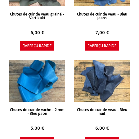
APERÇU RAPIDE
APERÇU RAPIDE
Chutes de cuir de veau grainé -
Chutes de cuir de veau - Bleu
Vert kaki
jeans
6,00 €
7,00 €
APERÇU RAPIDE
APERÇU RAPIDE
APERÇU RAPIDE
APERÇU RAPIDE
Chutes de cuir de vache - 2 mm
Chutes de cuir de veau - Bleu
- Bleu paon
nuit
5,00 €
6,00 €