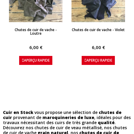
APERÇU RAPIDE
APERÇU RAPIDE
Chutes de cuir de vache -
Chutes de cuir de vache - Violet
Loutre
6,00 €
6,00 €
APERÇU RAPIDE
APERÇU RAPIDE
Cuir en Stock
vous propose une sélection de
chutes de
cuir
provenant de
maroquineries de luxe
, idéales pour des
travaux nécessitant des cuirs de très grande
qualité
.
Découvrez nos chutes de cuir de veau métallisé, nos chutes
de cuir de vache
grain naturel
, nos
chutes de cuir de