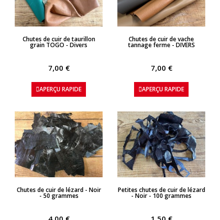
APERÇU RAPIDE
APERÇU RAPIDE
Chutes de cuir de taurillon
Chutes de cuir de vache
grain TOGO - Divers
tannage ferme - DIVERS
7,00 €
7,00 €
APERÇU RAPIDE
APERÇU RAPIDE
APERÇU RAPIDE
APERÇU RAPIDE
Chutes de cuir de lézard - Noir
Petites chutes de cuir de lézard
- 50 grammes
- Noir - 100 grammes
4,00 €
1,50 €