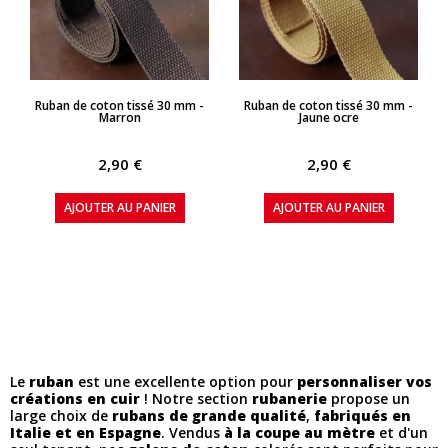
APERÇU RAPIDE
APERÇU RAPIDE
Ruban de coton tissé 30 mm -
Ruban de coton tissé 30 mm -
Marron
Jaune ocre
2,90 €
2,90 €
AJOUTER AU PANIER
AJOUTER AU PANIER
Le
ruban
est une excellente option pour
personnaliser vos
créations en cuir
! Notre section
rubanerie
propose un
large choix de
rubans de grande qualité
,
fabriqués en
Italie et en Espagne
. Vendus
à la coupe au mètre
et d'un