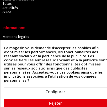
Tutos
Actualités
Guide
Informations
Mentions légales
Conditions Générales de Vente
Politique de confidentialité
Ce magasin vous demande d'accepter les cookies afin
Politique des cookies
d'optimiser les performances, les fonctionnalités des
Contactez-nous
réseaux sociaux et la pertinence de la publicité. Les
cookies tiers liés aux réseaux sociaux et à la publicité sont
utilisés pour vous offrir des fonctionnalités optimisées
sur les réseaux sociaux, ainsi que des publicités
Coordonnées
personnalisées. Acceptez-vous ces cookies ainsi que les
implications associées à l'utilisation de vos données
493 Chemin de Catougnac
personnelles ?
05 63 34 51 88
81300 Graulhet
contact@cuirenstock.com
Configurer
Rejeter
Cuirenstock © 2026 - Une création Quatrys 💙