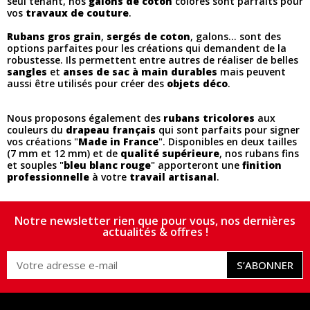
seul tenant, nos
galons de coton
colorés sont parfaits pour
vos
travaux de couture
.
Rubans gros grain
,
sergés de coton
, galons... sont des
options parfaites pour les créations qui demandent de la
robustesse. Ils permettent entre autres de réaliser de belles
sangles
et
anses de sac à main
durables
mais peuvent
aussi être utilisés pour créer des
objets déco
.
Nous proposons également des
rubans tricolores
aux
couleurs du
drapeau français
qui sont parfaits pour signer
vos créations "
Made in France
". Disponibles en deux tailles
(7 mm et 12 mm) et de
qualité supérieure
, nos rubans fins
et souples "
bleu blanc rouge
" apporteront une
finition
professionnelle
à votre
travail artisanal
.
Notre newsletter rien que pour vous, nos dernières
actualités & offres !
S’ABONNER