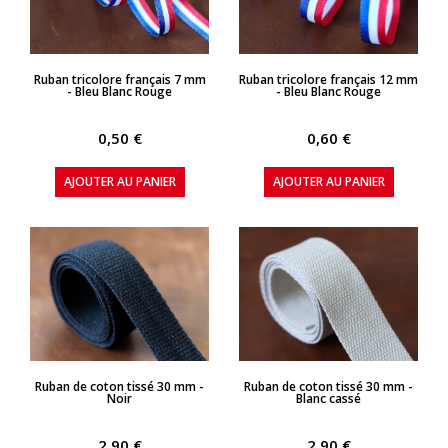
APERÇU RAPIDE
APERÇU RAPIDE
Ruban tricolore français 7 mm
Ruban tricolore français 12 mm
- Bleu Blanc Rouge
- Bleu Blanc Rouge
0,50 €
0,60 €
AJOUTER AU PANIER
AJOUTER AU PANIER
APERÇU RAPIDE
APERÇU RAPIDE
Ruban de coton tissé 30 mm -
Ruban de coton tissé 30 mm -
Noir
Blanc cassé
2,90 €
2,90 €