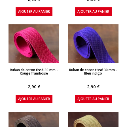
AJOUTER AU PANIER
AJOUTER AU PANIER
APERÇU RAPIDE
APERÇU RAPIDE
Ruban de coton tissé 30 mm -
Ruban de coton tissé 30 mm -
Rouge framboise
Bleu indigo
2,90 €
2,90 €
AJOUTER AU PANIER
AJOUTER AU PANIER