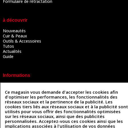
Formulaire de rétractation
à découvrir
Nouveautés
Cuir & Peaux
Outils & Accessoires
Tutos
Actualités
Guide
Informations
Mentions légales
Conditions Générales de Vente
Ce magasin vous demande d'accepter les cookies afin
Politique de confidentialité
d'optimiser les performances, les fonctionnalités des
Politique des cookies
réseaux sociaux et la pertinence de la publicité. Les
Contactez-nous
cookies tiers liés aux réseaux sociaux et à la publicité sont
utilisés pour vous offrir des fonctionnalités optimisées
sur les réseaux sociaux, ainsi que des publicités
personnalisées. Acceptez-vous ces cookies ainsi que les
Coordonnées
implications associées à l'utilisation de vos données