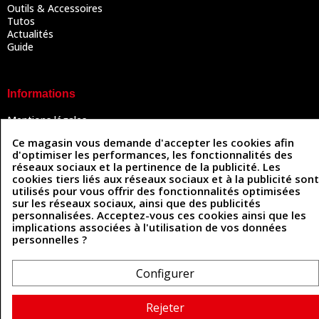
Outils & Accessoires
Tutos
Actualités
Guide
Informations
Mentions légales
Conditions Générales de Vente
Ce magasin vous demande d'accepter les cookies afin
Politique de confidentialité
d'optimiser les performances, les fonctionnalités des
Politique des cookies
réseaux sociaux et la pertinence de la publicité. Les
Contactez-nous
cookies tiers liés aux réseaux sociaux et à la publicité sont
utilisés pour vous offrir des fonctionnalités optimisées
sur les réseaux sociaux, ainsi que des publicités
personnalisées. Acceptez-vous ces cookies ainsi que les
Coordonnées
implications associées à l'utilisation de vos données
personnelles ?
493 Chemin de Catougnac
05 63 34 51 88
81300 Graulhet
contact@cuirenstock.com
Configurer
Rejeter