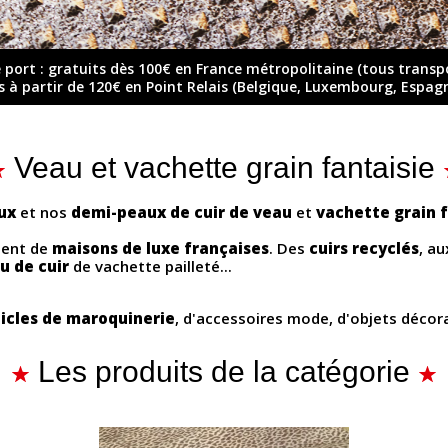
e port : gratuits dès 100€ en France métropolitaine (tous transp
ts à partir de 120€ en Point Relais (Belgique, Luxembourg, Espag
Veau et vachette grain fantaisie
ux
et nos
demi-peaux de cuir de veau
et
vachette grain f
nent de
maisons de luxe françaises
. Des
cuirs recyclés
, au
u de cuir
de vachette pailleté...
ticles de maroquinerie
, d'accessoires mode, d'objets décora
Les produits de la catégorie