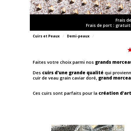
Frais d
Frais de port : gratui
Cuirs et Peaux
Demi-peaux
Faites votre choix parmi nos
grands morcea
Des
cuirs d'une grande qualité
qui provien
cuir de veau grain caviar doré,
grand morcea
Ces cuirs sont parfaits pour la
création d'ar