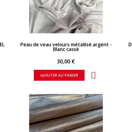
APERÇU RAPIDE
EL
Peau de veau velours métallisé argent -
D
Blanc cassé
30,00 €
AJOUTER AU PANIER