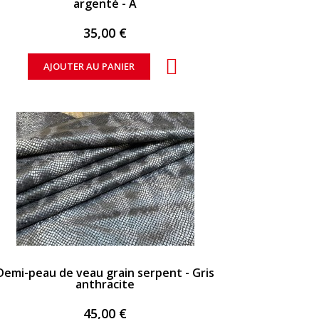
argenté - A
35,00 €
AJOUTER AU PANIER
APERÇU RAPIDE
Demi-peau de veau grain serpent - Gris
anthracite
45,00 €