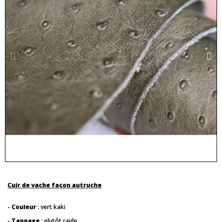
Cuir de vache façon autruche
-
Couleur
: vert kaki
- Tannage
: plutôt raide