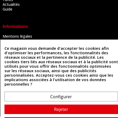
Actualités
Guide
Informations
Mentions légales
Conditions Générales de Vente
Politique de confidentialité
Ce magasin vous demande d'accepter les cookies afin
Politique des cookies
d'optimiser les performances, les fonctionnalités des
Contactez-nous
réseaux sociaux et la pertinence de la publicité. Les
cookies tiers liés aux réseaux sociaux et à la publicité sont
utilisés pour vous offrir des fonctionnalités optimisées
sur les réseaux sociaux, ainsi que des publicités
Coordonnées
personnalisées. Acceptez-vous ces cookies ainsi que les
implications associées à l'utilisation de vos données
493 Chemin de Catougnac
personnelles ?
05 63 34 51 88
81300 Graulhet
contact@cuirenstock.com
Configurer
Rejeter
Cuirenstock © 2026 - Une création Quatrys 💙