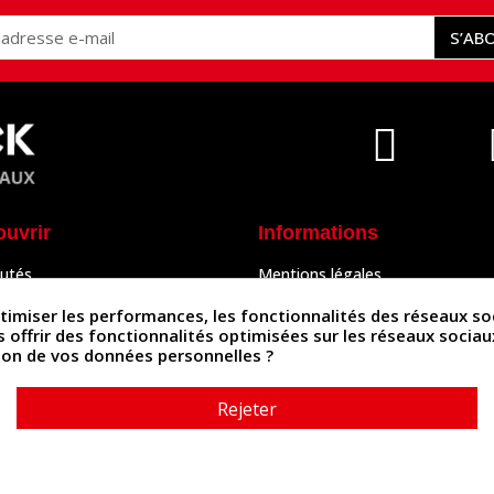
S’AB
ouvrir
Informations
utés
Mentions légales
Peaux
Conditions Générales de Vente
& Accessoires
Politique de confidentialité
iser les performances, les fonctionnalités des réseaux sociau
Politique des cookies
us offrir des fonctionnalités optimisées sur les réseaux socia
tés
Contactez-nous
ation de vos données personnelles ?
Rejeter