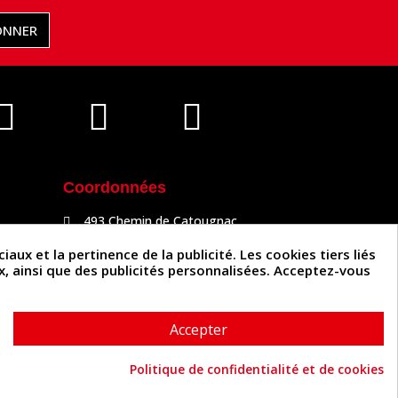
ONNER
Coordonnées
493 Chemin de Catougnac
81300 Graulhet
05 63 34 51 88
x et la pertinence de la publicité. Les cookies tiers liés
contact@cuirenstock.com
ux, ainsi que des publicités personnalisées. Acceptez-vous
Accepter
Politique de confidentialité et de cookies
Cuirenstock © 2026 - Une création Quatrys 💙
Consentement aux cookies