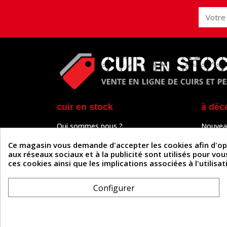
cuir en stock
à déc
Qui sommes nous ?
Nouvea
Programme de fidélité
Cuir & 
Paiement sécurisé
Outils 
Ce magasin vous demande d'accepter les cookies afin d'optim
Un problème de connexion ?
Tutos
aux réseaux sociaux et à la publicité sont utilisés pour vo
Frais de livraison
Actuali
ces cookies ainsi que les implications associées à l'utilis
Nos partenaires
Guide
Formulaire de rétractation
Configurer