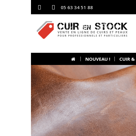
05 63 34 51 88
NOUVEAU !
CUIR &