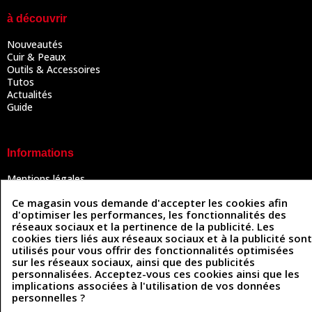
à découvrir
Nouveautés
Cuir & Peaux
Outils & Accessoires
Tutos
Actualités
Guide
Informations
Mentions légales
Conditions Générales de Vente
Ce magasin vous demande d'accepter les cookies afin
Politique de confidentialité
d'optimiser les performances, les fonctionnalités des
Politique des cookies
réseaux sociaux et la pertinence de la publicité. Les
Contactez-nous
cookies tiers liés aux réseaux sociaux et à la publicité sont
utilisés pour vous offrir des fonctionnalités optimisées
sur les réseaux sociaux, ainsi que des publicités
personnalisées. Acceptez-vous ces cookies ainsi que les
Coordonnées
implications associées à l'utilisation de vos données
personnelles ?
493 Chemin de Catougnac
05 63 34 51 88