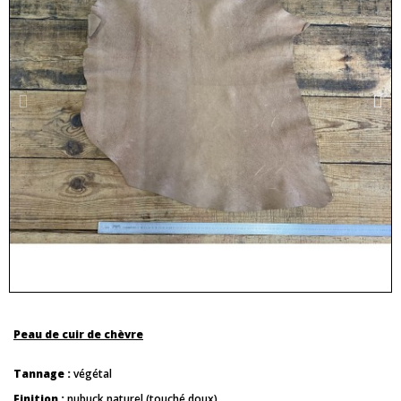
Peau de cuir de chèvre
Tannage :
végétal
Finition :
nubuck naturel (touché doux)