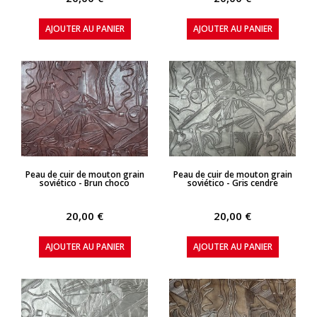
AJOUTER AU PANIER
AJOUTER AU PANIER
APERÇU RAPIDE
APERÇU RAPIDE
Peau de cuir de mouton grain
Peau de cuir de mouton grain
soviético - Brun choco
soviético - Gris cendre
20,00 €
20,00 €
AJOUTER AU PANIER
AJOUTER AU PANIER