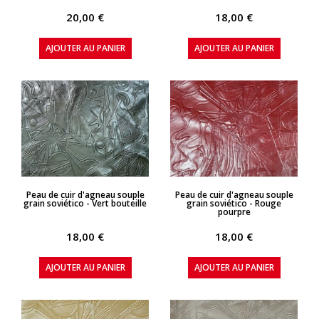
20,00 €
18,00 €
AJOUTER AU PANIER
AJOUTER AU PANIER
APERÇU RAPIDE
APERÇU RAPIDE
Peau de cuir d'agneau souple
Peau de cuir d'agneau souple
grain soviético - Vert bouteille
grain soviético - Rouge
pourpre
18,00 €
18,00 €
AJOUTER AU PANIER
AJOUTER AU PANIER