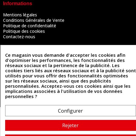
Informations
Mentions légales
Conditions Générales de Vente
Politique de confidentialité
Politique des cookies
Contactez-nous
Ce magasin vous demande d'accepter les cookies afin
Coordonnées
d'optimiser les performances, les fonctionnalités des
réseaux sociaux et la pertinence de la publicité. Les
493 Chemin de Catougnac
05 63 34 51 88
cookies tiers liés aux réseaux sociaux et à la publicité sont
81300 Graulhet
utilisés pour vous offrir des fonctionnalités optimisées
contact@cuirenstock.com
sur les réseaux sociaux, ainsi que des publicités
personnalisées. Acceptez-vous ces cookies ainsi que les
implications associées à l'utilisation de vos données
personnelles ?
Cuirenstock © 2026 - Une création Quatrys 💙
Configurer
Rejeter