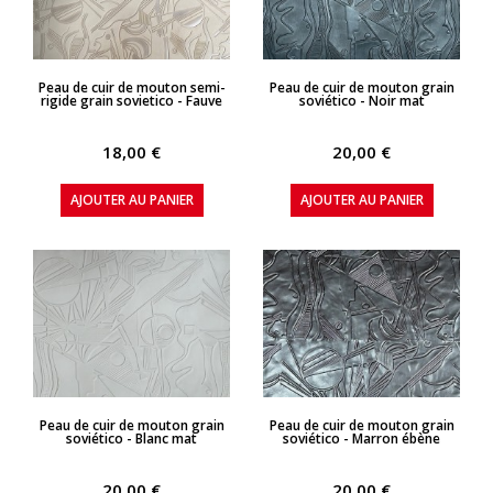
APERÇU RAPIDE
APERÇU RAPIDE
Peau de cuir de mouton semi-
Peau de cuir de mouton grain
rigide grain sovietico - Fauve
soviético - Noir mat
18,00 €
20,00 €
AJOUTER AU PANIER
AJOUTER AU PANIER
APERÇU RAPIDE
APERÇU RAPIDE
Peau de cuir de mouton grain
Peau de cuir de mouton grain
soviético - Blanc mat
soviético - Marron ébène
20,00 €
20,00 €