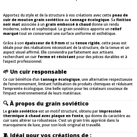
Apportez du style et de la structure à vos créations avec cette
peau de
cuir de mouton grain soviético
au
tannage écologique
. Sa
finition
noir mat
associée à un
grain embossé à chaud
donne un rendu
moderne, sobre et sophistiqué. Le grain soviético apporte un
relief
marqué
tout en conservant une surface uniforme et esthétique.
Grâce à son
épaisseur de 0.9 mm
et sa
tenue rigide
, cette peau est
idéale pour des réalisations nécessitant de la structure, de la tenue et un
aspect visuel affirmé. Elle conviendra parfaitement aux artisans
recherchant un cuir
ferme et résistant
pour des pièces durables et à
l’aspect professionnel.
🌱
Un cuir responsable
Ce cuir bénéficie d’un
tannage écologique
, une alternative respectueuse
de l’environnement, limitant l’utilisation de produits chimiques et réduisant
l’empreinte écologique. Une belle option pour les créateurs soucieux de
l’impact environnemental de leurs matériaux.
🔍
À propos du grain soviético
Le
grain soviético
est un motif structuré, obtenu par
impression
thermique à chaud avec plaque en fonte
, qui donne du caractère au
cuir sans altérer sa robustesse. C’est un grain très apprécié dans la
maroquinerie de luxe, pour son look original et travaillé.
🧵
Idéal pour vos créations de :