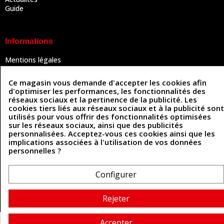
Guide
Informations
Mentions légales
Conditions Générales de Vente
Politique de confidentialité
Ce magasin vous demande d'accepter les cookies afin
Politique des cookies
d'optimiser les performances, les fonctionnalités des
Contactez-nous
réseaux sociaux et la pertinence de la publicité. Les
cookies tiers liés aux réseaux sociaux et à la publicité sont
utilisés pour vous offrir des fonctionnalités optimisées
sur les réseaux sociaux, ainsi que des publicités
Coordonnées
personnalisées. Acceptez-vous ces cookies ainsi que les
implications associées à l'utilisation de vos données
493 Chemin de Catougnac
personnelles ?
05 63 34 51 88
81300 Graulhet
contact@cuirenstock.com
Configurer
Rejeter
Cuirenstock © 2026 - Une création Quatrys 💙
Accepter