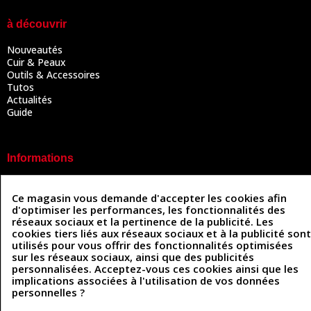
à découvrir
Nouveautés
Cuir & Peaux
Outils & Accessoires
Tutos
Actualités
Guide
Informations
Mentions légales
Conditions Générales de Vente
Ce magasin vous demande d'accepter les cookies afin
Politique de confidentialité
d'optimiser les performances, les fonctionnalités des
Politique des cookies
réseaux sociaux et la pertinence de la publicité. Les
cookies tiers liés aux réseaux sociaux et à la publicité sont
Contactez-nous
utilisés pour vous offrir des fonctionnalités optimisées
sur les réseaux sociaux, ainsi que des publicités
personnalisées. Acceptez-vous ces cookies ainsi que les
Coordonnées
implications associées à l'utilisation de vos données
personnelles ?
493 Chemin de Catougnac
05 63 34 51 88