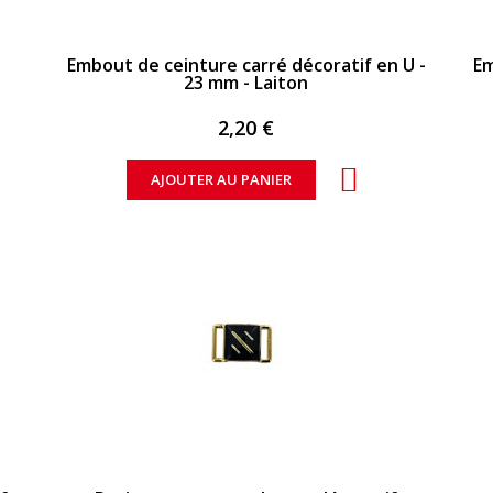
APERÇU RAPIDE
Embout de ceinture carré décoratif en U -
Em
23 mm - Laiton
2,20 €
AJOUTER AU PANIER
APERÇU RAPIDE