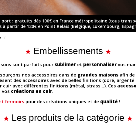
e port : gratuits dès 100€ en France métropolitaine (tous transp
ts à partir de 120€ en Point Relais (Belgique, Luxembourg, Espag
e
Embellissements
sons sont parfaits pour
sublimer
et
personnaliser
vos maro
sourçons nos accessoires dans de
grandes maisons
afin de 
ent des accessoires avec de belles finitions (doré, argenté vie
 cuir avec différentes finitions (métal, strass...). Ces
accesso
e vos
créations en cuir
.
et fermoirs
pour des créations uniques et de
qualité
!
Les produits de la catégorie