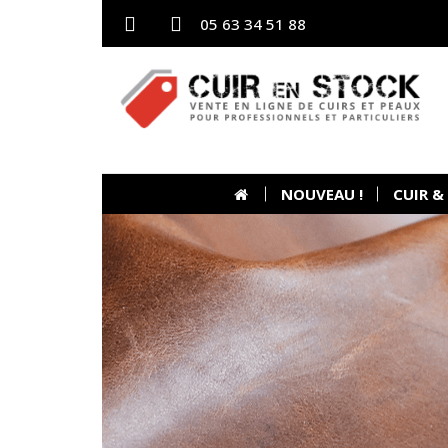
05 63 34 51 88
NOUVEAU !
CUIR &