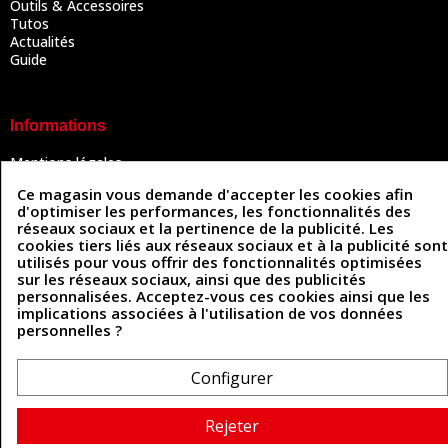
Outils & Accessoires
Tutos
Actualités
Guide
Informations
Mentions légales
Conditions Générales de Vente
Ce magasin vous demande d'accepter les cookies afin
Politique de confidentialité
d'optimiser les performances, les fonctionnalités des
Politique des cookies
réseaux sociaux et la pertinence de la publicité. Les
Contactez-nous
cookies tiers liés aux réseaux sociaux et à la publicité sont
utilisés pour vous offrir des fonctionnalités optimisées
sur les réseaux sociaux, ainsi que des publicités
personnalisées. Acceptez-vous ces cookies ainsi que les
Coordonnées
implications associées à l'utilisation de vos données
personnelles ?
493 Chemin de Catougnac
05 63 34 51 88
81300 Graulhet
contact@cuirenstock.com
Configurer
Rejeter