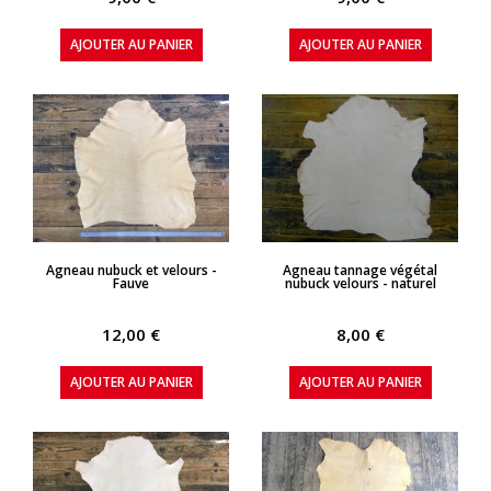
AJOUTER AU PANIER
AJOUTER AU PANIER
APERÇU RAPIDE
APERÇU RAPIDE
Agneau nubuck et velours -
Agneau tannage végétal
Fauve
nubuck velours - naturel
12,00 €
8,00 €
AJOUTER AU PANIER
AJOUTER AU PANIER