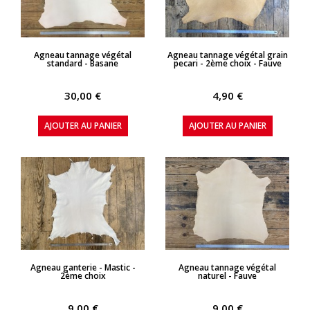
APERÇU RAPIDE
APERÇU RAPIDE
Agneau tannage végétal
Agneau tannage végétal grain
standard - Basane
pecari - 2ème choix - Fauve
30,00 €
4,90 €
AJOUTER AU PANIER
AJOUTER AU PANIER
APERÇU RAPIDE
APERÇU RAPIDE
Agneau ganterie - Mastic -
Agneau tannage végétal
2ème choix
naturel - Fauve
9,00 €
9,00 €