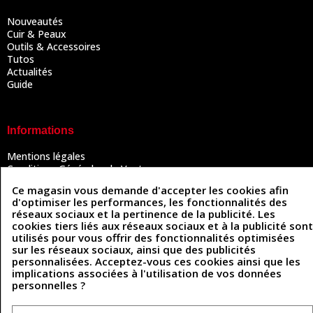
Nouveautés
Cuir & Peaux
Outils & Accessoires
Tutos
Actualités
Guide
Informations
Mentions légales
Conditions Générales de Vente
Politique de confidentialité
Ce magasin vous demande d'accepter les cookies afin
Politique des cookies
d'optimiser les performances, les fonctionnalités des
Contactez-nous
réseaux sociaux et la pertinence de la publicité. Les
cookies tiers liés aux réseaux sociaux et à la publicité sont
utilisés pour vous offrir des fonctionnalités optimisées
sur les réseaux sociaux, ainsi que des publicités
Coordonnées
personnalisées. Acceptez-vous ces cookies ainsi que les
implications associées à l'utilisation de vos données
493 Chemin de Catougnac
05 63 34 51 88
personnelles ?
81300 Graulhet
contact@cuirenstock.com