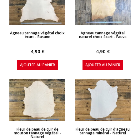
APERÇU RAPIDE
APERÇU RAPIDE
Agneau tannage végétal choix
Agneau tannage végétal
écart - Basane
naturel choix écart - Fauve
4,90 €
4,90 €
AJOUTER AU PANIER
AJOUTER AU PANIER
APERÇU RAPIDE
APERÇU RAPIDE
Fleur de peau de cuir de
Fleur de peau de cuir d'agneau
mouton tannage végétal -
tannage minéral - Naturel
Naturel