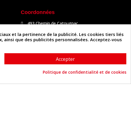
Coordonnées
493 Chemin de Catougnac
81300 Graulhet
05 63 34 51 88
x et la pertinence de la publicité. Les cookies tiers liés
contact@cuirenstock.com
ux, ainsi que des publicités personnalisées. Acceptez-vous
Accepter
Politique de confidentialité et de cookies
Cuirenstock © 2026 - Une création Quatrys 💙
Consentement aux cookies