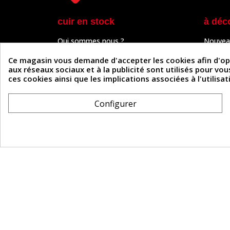
cuir en stock
à déc
Qui sommes nous ?
Nouvea
Programme de fidélité
Cuir & 
Paiement sécurisé
Outils 
Ce magasin vous demande d'accepter les cookies afin d'optim
Un problème de connexion ?
Tutos
aux réseaux sociaux et à la publicité sont utilisés pour vo
Frais de livraison
Actuali
ces cookies ainsi que les implications associées à l'utilis
Nos partenaires
Guide
Formulaire de rétractation
Configurer