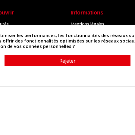
ouvrir
Informations
utés
Mentions légales
Peaux
Conditions Générales de Vente
& Accessoires
Politique de confidentialité
iser les performances, les fonctionnalités des réseaux sociau
Politique des cookies
us offrir des fonctionnalités optimisées sur les réseaux socia
tés
Contactez-nous
ation de vos données personnelles ?
Rejeter