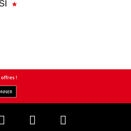
SI
offres !
ONNER