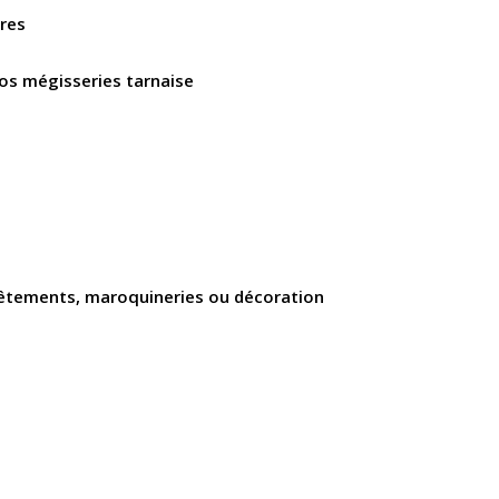
ures
nos mégisseries tarnaise
 vêtements, maroquineries ou décoration