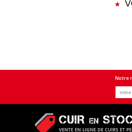
V
Notre n