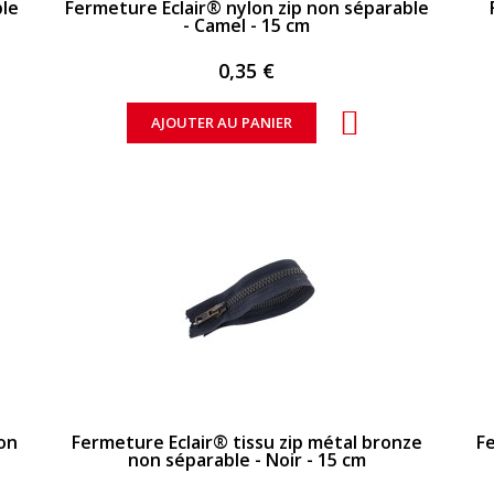
ble
Fermeture Eclair® nylon zip non séparable
- Camel - 15 cm
0,35 €
AJOUTER AU PANIER
APERÇU RAPIDE
non
Fermeture Eclair® tissu zip métal bronze
Fe
non séparable - Noir - 15 cm