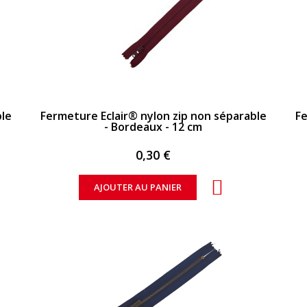
APERÇU RAPIDE
ble
Fermeture Eclair® nylon zip non séparable
Fe
- Bordeaux - 12 cm
0,30 €
AJOUTER AU PANIER