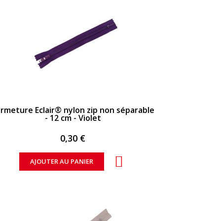
APERÇU RAPIDE
rmeture Eclair® nylon zip non séparable
- 12 cm - Violet
0,30 €
AJOUTER AU PANIER