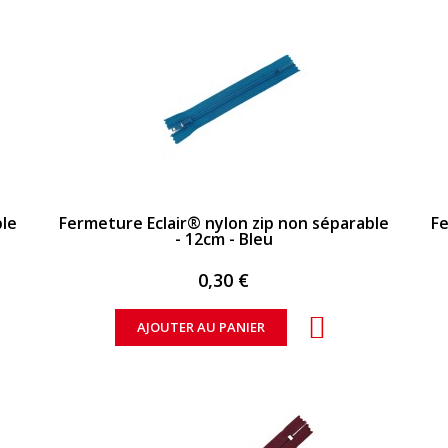
APERÇU RAPIDE
ble
Fermeture Eclair® nylon zip non séparable
Fe
- 12cm - Bleu
0,30 €
AJOUTER AU PANIER