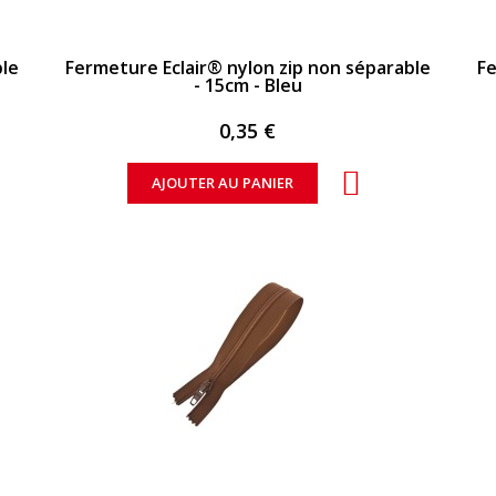
APERÇU RAPIDE
ble
Fermeture Eclair® nylon zip non séparable
Fe
- 15cm - Bleu
0,35 €
AJOUTER AU PANIER
APERÇU RAPIDE