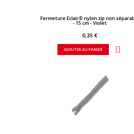
APERÇU RAPIDE
Fermeture Eclair® nylon zip non sépara
- 15 cm - Violet
0,35 €
AJOUTER AU PANIER
APERÇU RAPIDE