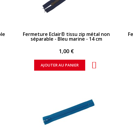
APERÇU RAPIDE
ble
Fermeture Eclair® tissu zip métal non
Fe
séparable - Bleu marine - 14 cm
1,00 €
AJOUTER AU PANIER