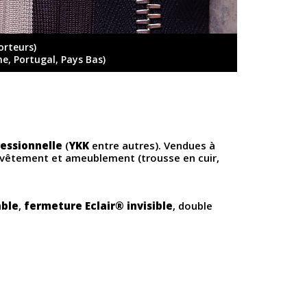
orteurs)
ne, Portugal, Pays Bas)
fessionnelle
(
YKK
entre autres). Vendues à
 vêtement et ameublement (trousse en cuir,
able
,
fermeture Eclair
®
invisible
, double