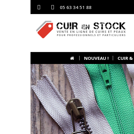
05 63 34 51 88
NOUVEAU !
CUIR &