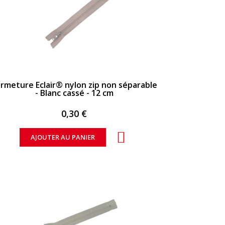
APERÇU RAPIDE
rmeture Eclair® nylon zip non séparable
- Blanc cassé - 12 cm
0,30 €
AJOUTER AU PANIER