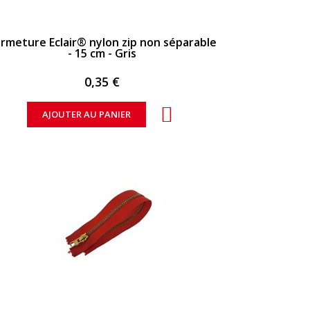
APERÇU RAPIDE
rmeture Eclair® nylon zip non séparable
- 15 cm - Gris
0,35 €
AJOUTER AU PANIER
APERÇU RAPIDE