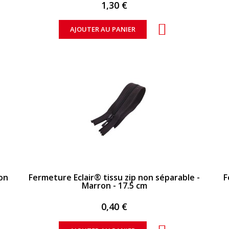
1,30 €
AJOUTER AU PANIER
APERÇU RAPIDE
non
Fermeture Eclair® tissu zip non séparable -
F
Marron - 17.5 cm
0,40 €