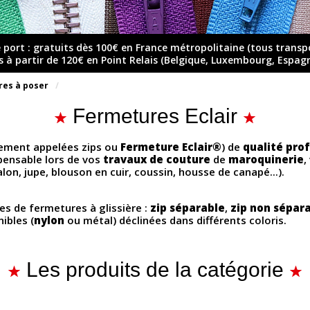
e port : gratuits dès 100€ en France métropolitaine (tous transp
ts à partir de 120€ en Point Relais (Belgique, Luxembourg, Espag
res à poser
Fermetures Eclair
ement appelées zips ou
Fermeture Eclair
®
) de
qualité pro
ispensable lors de vos
travaux de couture
de
maroquinerie
,
lon, jupe, blouson en cuir,
coussin, housse de canapé...).
es de fermetures à glissière :
zip séparable
,
zip non sépar
nibles (
nylon
ou métal) déclinées dans différents coloris.
Les produits de la catégorie