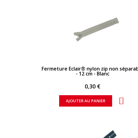
APERÇU RAPIDE
Fermeture Eclair® nylon zip non sépara
- 12 cm - Blanc
0,30 €
AJOUTER AU PANIER