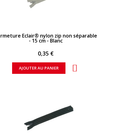
APERÇU RAPIDE
rmeture Eclair® nylon zip non séparable
- 15 cm - Blanc
0,35 €
AJOUTER AU PANIER