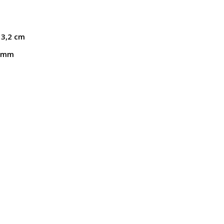
3,2 cm
 mm