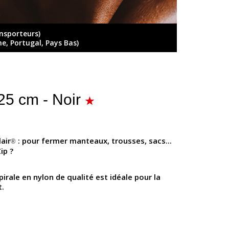
ansporteurs)
ne, Portugal, Pays Bas)
25 cm - Noir
air
: pour fermer manteaux, trousses, sacs...
®
ip ?
pirale en nylon de qualité est idéale pour la
t.