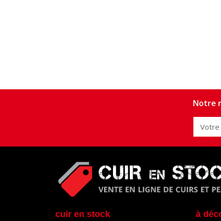
Notre n
cuir en stock
à déc