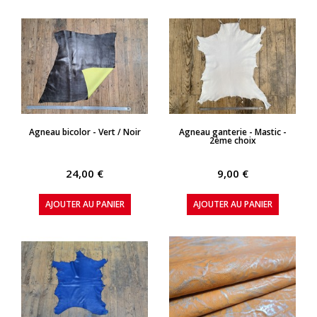
APERÇU RAPIDE
APERÇU RAPIDE
Agneau bicolor - Vert / Noir
Agneau ganterie - Mastic -
2ème choix
24,00 €
9,00 €
AJOUTER AU PANIER
AJOUTER AU PANIER