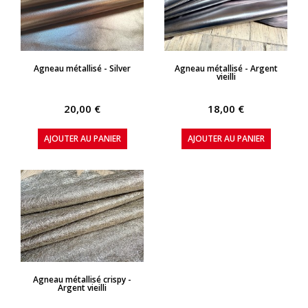
APERÇU RAPIDE
APERÇU RAPIDE
Agneau métallisé - Silver
Agneau métallisé - Argent
vieilli
20,00 €
18,00 €
AJOUTER AU PANIER
AJOUTER AU PANIER
APERÇU RAPIDE
Agneau métallisé crispy -
Argent vieilli