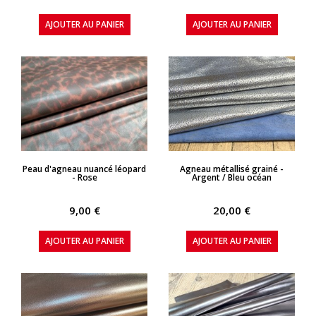
AJOUTER AU PANIER
AJOUTER AU PANIER
APERÇU RAPIDE
APERÇU RAPIDE
Peau d'agneau nuancé léopard
Agneau métallisé grainé -
- Rose
Argent / Bleu océan
9,00 €
20,00 €
AJOUTER AU PANIER
AJOUTER AU PANIER