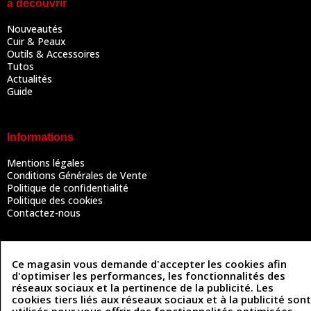
à découvrir
Nouveautés
Cuir & Peaux
Outils & Accessoires
Tutos
Actualités
Guide
Informations
Mentions légales
Conditions Générales de Vente
Politique de confidentialité
Politique des cookies
Contactez-nous
Coordonnées
Ce magasin vous demande d'accepter les cookies afin
d'optimiser les performances, les fonctionnalités des
493 Chemin de Catougnac
réseaux sociaux et la pertinence de la publicité. Les
05 63 34 51 88
81300 Graulhet
cookies tiers liés aux réseaux sociaux et à la publicité sont
contact@cuirenstock.com