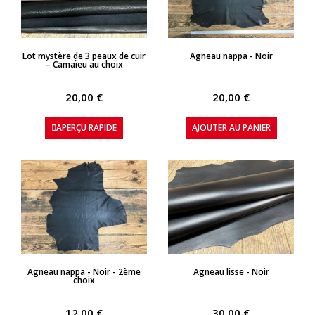
APERÇU RAPIDE
APERÇU RAPIDE
Lot mystère de 3 peaux de cuir
Agneau nappa - Noir
– Camaïeu au choix
20,00 €
20,00 €
APERÇU RAPIDE
AJOUTER AU PANIER
APERÇU RAPIDE
APERÇU RAPIDE
Agneau nappa - Noir - 2ème
Agneau lisse - Noir
choix
12,00 €
30,00 €