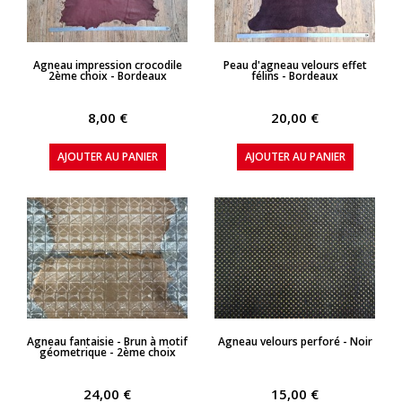
APERÇU RAPIDE
APERÇU RAPIDE
Agneau impression crocodile
Peau d'agneau velours effet
2ème choix - Bordeaux
félins - Bordeaux
8,00 €
20,00 €
AJOUTER AU PANIER
AJOUTER AU PANIER
APERÇU RAPIDE
APERÇU RAPIDE
Agneau fantaisie - Brun à motif
Agneau velours perforé - Noir
géometrique - 2ème choix
24,00 €
15,00 €