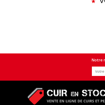
V
Notre n