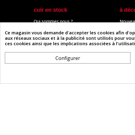
cuir en stock
à déc
Qui sommes nous ?
Nouvea
Programme de fidélité
Cuir & 
Paiement sécurisé
Outils 
Ce magasin vous demande d'accepter les cookies afin d'optim
Un problème de connexion ?
Tutos
aux réseaux sociaux et à la publicité sont utilisés pour vo
Frais de livraison
Actuali
ces cookies ainsi que les implications associées à l'utilis
Nos partenaires
Guide
Formulaire de rétractation
Configurer