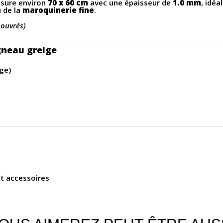
mesure environ
70 x 60 cm
avec une épaisseur de
1.0 mm
, idéa
 de la
maroquinerie fine
.
 ouvrés)
gneau greige
ge)
et accessoires