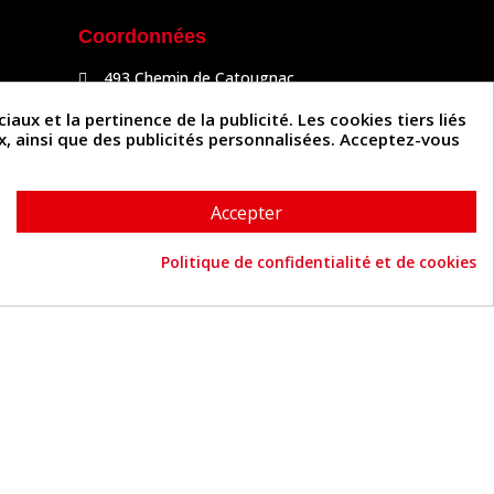
Coordonnées
493 Chemin de Catougnac
81300 Graulhet
05 63 34 51 88
x et la pertinence de la publicité. Les cookies tiers liés
contact@cuirenstock.com
ux, ainsi que des publicités personnalisées. Acceptez-vous
Accepter
Politique de confidentialité et de cookies
Cuirenstock © 2026 - Une création Quatrys 💙
Consentement aux cookies