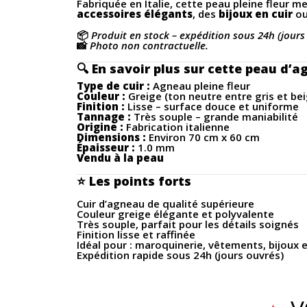
Fabriquée en Italie, cette peau pleine fleur 
accessoires élégants
, des
bijoux en cuir
ou
📦
Produit en stock – expédition sous 24h (jours
📸
Photo non contractuelle.
🔍
En savoir plus sur cette peau d’a
Type de cuir :
Agneau pleine fleur
Couleur :
Greige (ton neutre entre gris et bei
Finition :
Lisse – surface douce et uniforme
Tannage :
Très souple – grande maniabilité
Origine :
Fabrication italienne
Dimensions :
Environ 70 cm x 60 cm
Épaisseur :
1.0 mm
Vendu à la peau
⭐
Les points forts
Cuir d’agneau de qualité supérieure
Couleur greige élégante et polyvalente
Très souple, parfait pour les détails soignés
Finition lisse et raffinée
Idéal pour : maroquinerie, vêtements, bijoux 
Expédition rapide sous 24h (jours ouvrés)