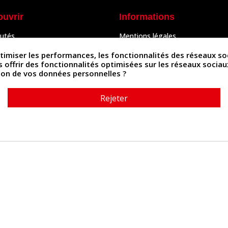
ouvrir
Informations
utés
Mentions légales
Peaux
Conditions Générales de Vente
& Accessoires
Politique de confidentialité
iser les performances, les fonctionnalités des réseaux sociau
Politique des cookies
us offrir des fonctionnalités optimisées sur les réseaux socia
tés
Contactez-nous
ation de vos données personnelles ?
Rejeter